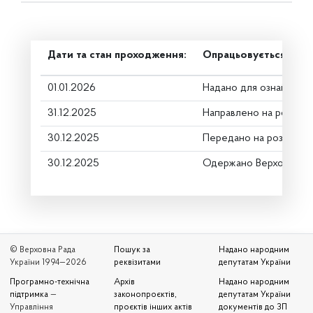
Дати та стан проходження:
Опрацьовується в ком
01.01.2026
Надано для ознайомле
31.12.2025
Направлено на розгляд
30.12.2025
Передано на розгляд к
30.12.2025
Одержано Верховною 
© Верховна Рада
Пошук за
Надано народним
України 1994—2026
реквізитами
депутатам України
Програмно-технічна
Архів
Надано народним
підтримка
—
законопроєктів,
депутатам України
Управління
проєктів інших актів
документів до ЗП