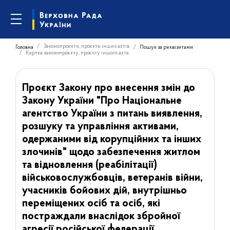
Законопроєкти, проєкти інших актів
Головна
Пошук за реквізитами
Картка законопроєкту, проєкту іншого акта
Проєкт Закону про внесення змін до
Закону України "Про Національне
агентство України з питань виявлення,
розшуку та управління активами,
одержаними від корупційних та інших
злочинів" щодо забезпечення житлом
та відновлення (реабілітації)
військовослужбовців, ветеранів війни,
учасників бойових дій, внутрішньо
переміщених осіб та осіб, які
постраждали внаслідок збройної
агресії російської федерації