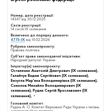
Номер, дата реєстрації:
14347 від 30.12.2025
Сесія реєстрації:
14 сесія IX скликання
Включено до порядку денного:
4775-IX
від 10.02.2026
Рубрика законопроєкту:
Правова політика
Суб'єкт права законодавчої ініціативи:
Народний депутат України
Ініціатор(и) законопроєкту:
Остапенко Анатолій Дмитрович (IX скликання),
Галайчук Вадим Сергійович (IX скликання),
Безугла Мар'яна Володимирівна (IX скликання),
Соколов Михайло Володимирович (IX
скликання),
Рудик Сергій Ярославович (IX
скликання),
Головний комітет:
Радіна А. О. Комітет Верховної Ради України з питань
антикорупційної політики