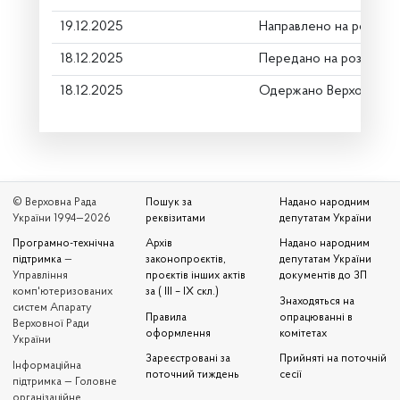
19.12.2025
Направлено на розгляд
18.12.2025
Передано на розгляд к
18.12.2025
Одержано Верховною 
© Верховна Рада
Пошук за
Надано народним
України 1994—2026
реквізитами
депутатам України
Програмно-технічна
Архів
Надано народним
підтримка
—
законопроєктів,
депутатам України
Управління
проєктів інших актів
документів до ЗП
комп'ютеризованих
за ( III – IX скл.)
Знаходяться на
систем Апарату
Правила
опрацюванні в
Верховної Ради
оформлення
комітетах
України
Зареєстровані за
Прийняті на поточній
Iнформаційна
поточний тиждень
сесії
підтримка — Головне
організаційне