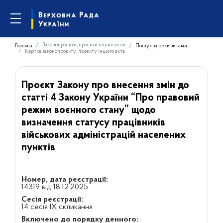
Законопроєкти, проєкти інших актів
Головна
Пошук за реквізитами
Картка законопроєкту, проєкту іншого акта
Проєкт Закону про внесення змін до
статті 4 Закону України “Про правовий
режим воєнного стану” щодо
визначення статусу працівників
військових адміністрацій населених
пунктів
Номер, дата реєстрації:
14319 від 18.12.2025
Сесія реєстрації:
14 сесія IX скликання
Включено до порядку денного: