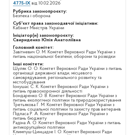
4775-IX
від 10.02.2026
Рубрика законопроєкту:
Безпека і оборона
Суб'єкт права законодавчої ініціативи:
Кабінет Міністрів України
Ініціатор(и) законопроєкту:
Свириденко Юлія Анатоліївна
Головний комітет:
Завітневич О. М. Комітет Верховної Ради України з
питань національної безпеки, оборони та розвідки
Інші комітети:
Шуляк О. О. Комітет Верховної Ради України з питань
організації державної влади, місцевого
самоврядування, регіонального розвитку та
містобудування
Іонушас С. К. Комітет Верховної Ради України з
питань правоохоронної діяльності
Бондаренко О. В. Комітет Верховної Ради України з
питань екологічної політики та природокористування
Третьякова Г. М. Комітет Верховної Ради України з
питань соціальної політики та захисту прав ветеранів
Підласа Р. А. Комітет Верховної Ради України з
питань бюджету
Радіна А. О. Комітет Верховної Ради України з питань
антикорупційної політики
Климпуш-Цинцадзе І. О. Комітет Верховної Ради