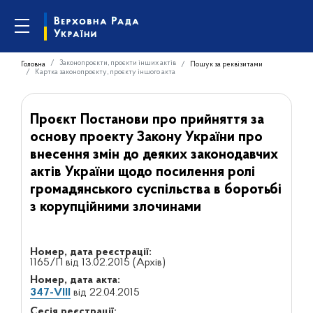
Законопроєкти, проєкти інших актів
Головна
Пошук за реквізитами
Картка законопроєкту, проєкту іншого акта
Проєкт Постанови про прийняття за
основу проекту Закону України про
внесення змін до деяких законодавчих
актів України щодо посилення ролі
громадянського суспільства в боротьбі
з корупційними злочинами
Номер, дата реєстрації:
1165/П від 13.02.2015 (Архів)
Номер, дата акта:
347-VIII
від 22.04.2015
Сесія реєстрації: