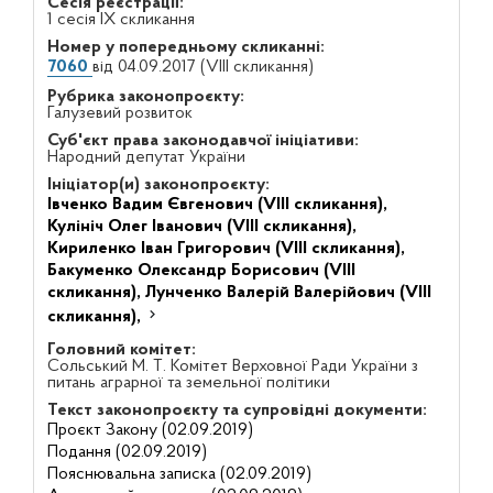
Сесія реєстрації:
1 сесія IX скликання
Номер у попередньому скликанні:
7060
від 04.09.2017 (VIII скликання)
Рубрика законопроєкту:
Галузевий розвиток
Суб'єкт права законодавчої ініціативи:
Народний депутат України
Ініціатор(и) законопроєкту:
Івченко Вадим Євгенович (VIII скликання),
Кулініч Олег Іванович (VIII скликання),
Кириленко Іван Григорович (VIII скликання),
Бакуменко Олександр Борисович (VIII
скликання),
Лунченко Валерій Валерійович (VIII
скликання),
Головний комітет:
Сольський М. Т. Комітет Верховної Ради України з
питань аграрної та земельної політики
Текст законопроєкту та супровідні документи:
Проєкт Закону (02.09.2019)
Подання (02.09.2019)
Пояснювальна записка (02.09.2019)