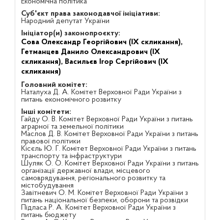
Економічна політика
Суб'єкт права законодавчої ініціативи:
Народний депутат України
Ініціатор(и) законопроєкту:
Сова Олександр Георгійович (IX скликання),
Гетманцев Данило Олександрович (IX
скликання),
Васильєв Ігор Сергійович (IX
скликання)
Головний комітет:
Наталуха Д. А. Комітет Верховної Ради України з
питань економічного розвитку
Інші комітети:
Гайду О. В. Комітет Верховної Ради України з питань
аграрної та земельної політики
Маслов Д. В. Комітет Верховної Ради України з питань
правової політики
Кісєль Ю. Г. Комітет Верховної Ради України з питань
транспорту та інфраструктури
Шуляк О. О. Комітет Верховної Ради України з питань
організації державної влади, місцевого
самоврядування, регіонального розвитку та
містобудування
Завітневич О. М. Комітет Верховної Ради України з
питань національної безпеки, оборони та розвідки
Підласа Р. А. Комітет Верховної Ради України з
питань бюджету