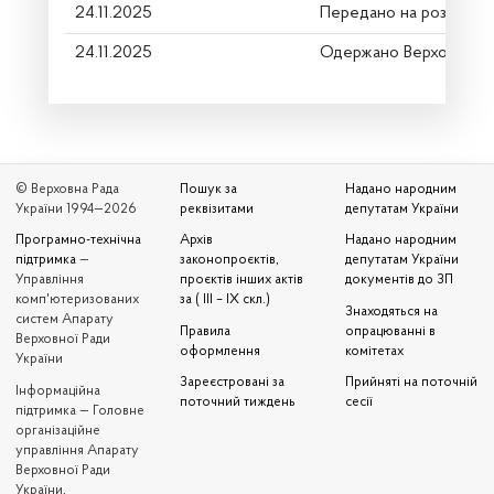
24.11.2025
Передано на розгляд к
24.11.2025
Одержано Верховною 
© Верховна Рада
Пошук за
Надано народним
України 1994—2026
реквізитами
депутатам України
Програмно-технічна
Архів
Надано народним
підтримка
—
законопроєктів,
депутатам України
Управління
проєктів інших актів
документів до ЗП
комп'ютеризованих
за ( III – IX скл.)
Знаходяться на
систем Апарату
Правила
опрацюванні в
Верховної Ради
оформлення
комітетах
України
Зареєстровані за
Прийняті на поточній
Iнформаційна
поточний тиждень
сесії
підтримка — Головне
організаційне
управління Апарату
Верховної Ради
України,