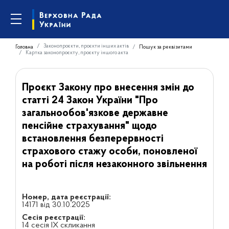
Законопроєкти, проєкти інших актів
Головна
Пошук за реквізитами
Картка законопроєкту, проєкту іншого акта
Проєкт Закону про внесення змін до
статті 24 Закон України "Про
загальнообов'язкове державне
пенсійне страхування" щодо
встановлення безперервності
страхового стажу особи, поновленої
на роботі після незаконного звільнення
Номер, дата реєстрації:
14171 від 30.10.2025
Сесія реєстрації:
14 сесія IX скликання