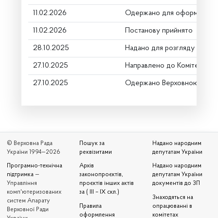
11.02.2026
Одержано для оформлення
11.02.2026
Постанову прийнято
28.10.2025
Надано для розгляду
27.10.2025
Направлено до Комітету
27.10.2025
Одержано Верховною Радо
© Верховна Рада
Пошук за
Надано народним
України 1994—2026
реквізитами
депутатам України
Програмно-технічна
Архів
Надано народним
підтримка
—
законопроєктів,
депутатам України
Управління
проєктів інших актів
документів до ЗП
комп'ютеризованих
за ( III – IX скл.)
Знаходяться на
систем Апарату
Правила
опрацюванні в
Верховної Ради
оформлення
комітетах