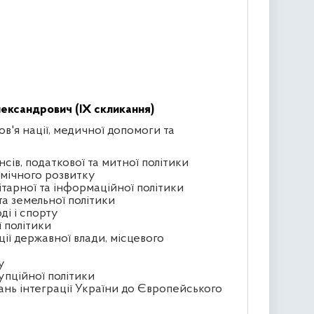
ександрович (IX скликання)
ов'я нації, медичної допомоги та
сів, податкової та митної політики
омічного розвитку
ітарної та інформаційної політики
та земельної політики
ді і спорту
ї політики
ції державної влади, місцевого
у
упційної політики
ань інтеграції України до Європейського