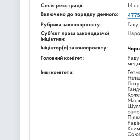
Сесія реєстрації:
14 с
Включено до порядку денного:
4775
Рубрика законопроєкту:
Галу
Суб'єкт права законодавчої
Наро
ініціативи:
Ініціатор(и) законопроєкту:
Чорн
Головний комітет:
Раду
меди
Інші комітети:
Гетм
Ната
Поту
Гайд
Кожем
Масл
Шуля
само
Підл
Раді
Клим
Сою