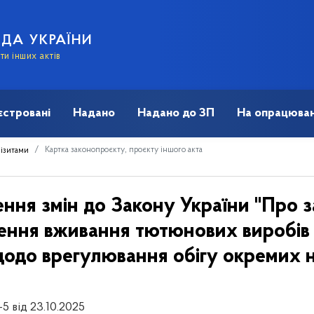
АДА УКРАЇНИ
и інших актів
єстровані
Надано
Надано до ЗП
На опрацюван
Картка законопроєкту, проєкту іншого акта
візитами
ення змін до Закону України "Про 
ння вживання тютюнових виробів і
щодо врегулювання обігу окремих н
-5 від 23.10.2025