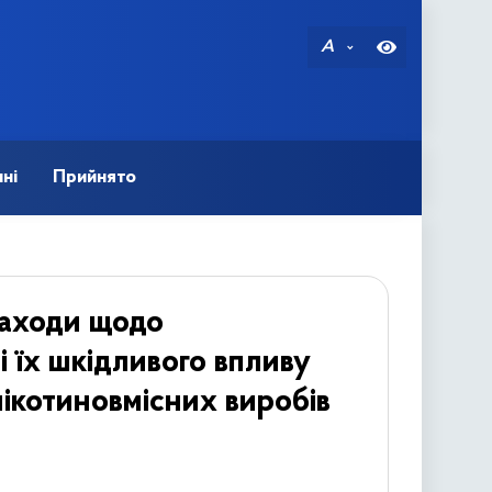
A
ні
Прийнято
заходи щодо
 їх шкідливого впливу
ікотиновмісних виробів