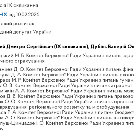
есія IX скликання
-IX
від 10.02.2026
зевий розвиток
дний депутат України
ий Дмитро Сергійович (IX скликання),
Дубіль Валерій Ол
цький М. Б. Комітет Верховної Ради України з питань здор
чного страхування
анцев Д. О. Комітет Верховної Ради України з питань фінан
луха Д. А. Комітет Верховної Ради України з питань екон
раєв М. Р. Комітет Верховної Ради України з питань гуман
у О. В. Комітет Верховної Ради України з питань аграрної 
'якін А. А. Комітет Верховної Ради України з питань моло
ов Д. В. Комітет Верховної Ради України з питань правово
к О. О. Комітет Верховної Ради України з питань організа
врядування, регіонального розвитку та містобудування
аса Р. А. Комітет Верховної Ради України з питань бюджет
на А. О. Комітет Верховної Ради України з питань антикор
пуш-Цинцадзе І. О. Комітет Верховної Ради України з пит
зу