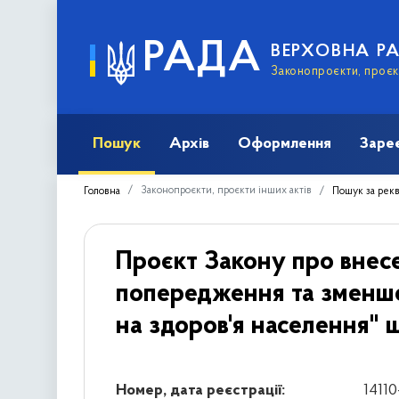
РАДА
ВЕРХОВНА Р
Законопроєкти, проєкт
Пошук
Архів
Оформлення
Заре
Законопроєкти, проєкти інших актів
Головна
Пошук за рек
Проєкт Закону про внес
попередження та зменше
на здоров'я населення" 
Номер, дата реєстрації:
14110