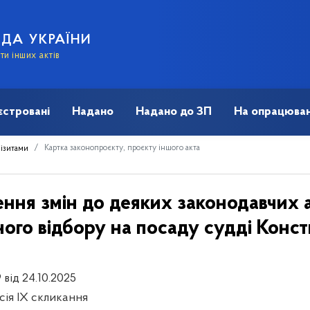
АДА УКРАЇНИ
и інших актів
єстровані
Надано
Надано до ЗП
На опрацюван
Картка законопроєкту, проєкту іншого акта
візитами
ння змін до деяких законодавчих а
ого відбору на посаду судді Конст
 від 24.10.2025
есія IX скликання