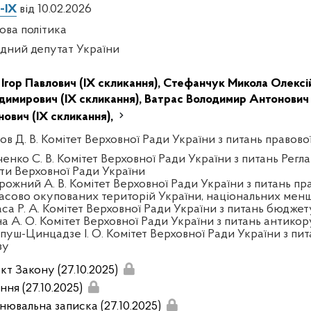
-IX
від 10.02.2026
ова політика
дний депутат України
 Ігор Павлович (IX скликання),
Стефанчук Микола Олексій
димирович (IX скликання),
Ватрас Володимир Антонович 
нович (IX скликання),
ов Д. В. Комітет Верховної Ради України з питань правово
енко С. В. Комітет Верховної Ради України з питань Регла
ти Верховної Ради України
рожний А. В. Комітет Верховної Ради України з питань пра
асово окупованих територій України, національних менш
аса Р. А. Комітет Верховної Ради України з питань бюджет
на А. О. Комітет Верховної Ради України з питань антикор
пуш-Цинцадзе І. О. Комітет Верховної Ради України з пит
зу
кт Закону (27.10.2025)
ння (27.10.2025)
нювальна записка (27.10.2025)