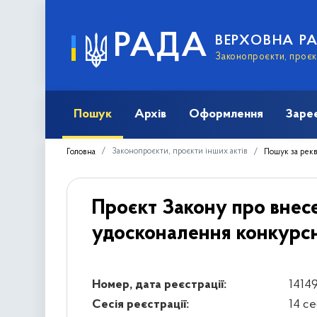
РАДА
ВЕРХОВНА Р
Законопроєкти, проєкт
Пошук
Архів
Оформлення
Заре
Законопроєкти, проєкти інших актів
Головна
Пошук за рек
Проєкт Закону про внесе
удосконалення конкурсн
Номер, дата реєстрації:
14149
Сесія реєстрації:
14 с