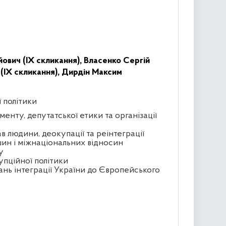
ович (IX скликання),
Власенко Сергій
(IX скликання),
Дирдін Максим
ї політики
менту, депутатської етики та організації
в людини, деокупації та реінтеграції
ин і міжнаціональних відносин
у
упційної політики
ань інтеграції України до Європейського