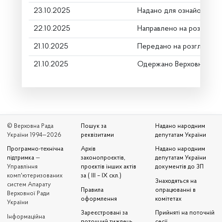
23.10.2025
Надано для ознайомленн
22.10.2025
Направлено на розгляд К
21.10.2025
Передано на розгляд кер
21.10.2025
Одержано Верховною Ра
© Верховна Рада
Пошук за
Надано народним
України 1994—2026
реквізитами
депутатам України
Програмно-технічна
Архів
Надано народним
підтримка
—
законопроєктів,
депутатам України
Управління
проєктів інших актів
документів до ЗП
комп'ютеризованих
за ( III – IX скл.)
Знаходяться на
систем Апарату
Правила
опрацюванні в
Верховної Ради
оформлення
комітетах
України
Зареєстровані за
Прийняті на поточній
Iнформаційна