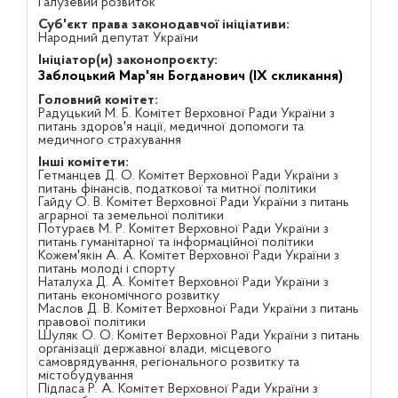
Галузевий розвиток
Суб'єкт права законодавчої ініціативи:
Народний депутат України
Ініціатор(и) законопроєкту:
Заблоцький Мар'ян Богданович (IX скликання)
Головний комітет:
Радуцький М. Б. Комітет Верховної Ради України з
питань здоров'я нації, медичної допомоги та
медичного страхування
Інші комітети:
Гетманцев Д. О. Комітет Верховної Ради України з
питань фінансів, податкової та митної політики
Гайду О. В. Комітет Верховної Ради України з питань
аграрної та земельної політики
Потураєв М. Р. Комітет Верховної Ради України з
питань гуманітарної та інформаційної політики
Кожем'якін А. А. Комітет Верховної Ради України з
питань молоді і спорту
Наталуха Д. А. Комітет Верховної Ради України з
питань економічного розвитку
Маслов Д. В. Комітет Верховної Ради України з питань
правової політики
Шуляк О. О. Комітет Верховної Ради України з питань
організації державної влади, місцевого
самоврядування, регіонального розвитку та
містобудування
Підласа Р. А. Комітет Верховної Ради України з