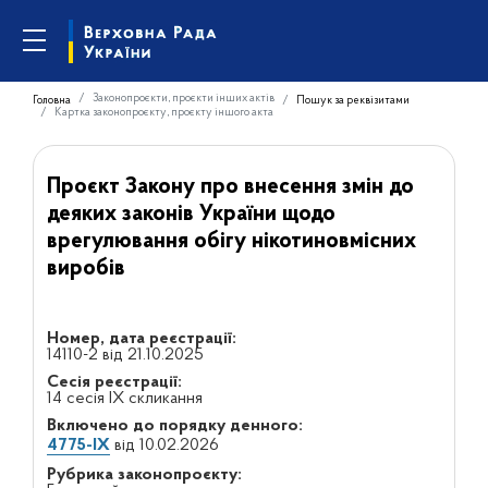
Законопроєкти, проєкти інших актів
Головна
Пошук за реквізитами
Картка законопроєкту, проєкту іншого акта
Проєкт Закону про внесення змін до
деяких законів України щодо
врегулювання обігу нікотиновмісних
виробів
Номер, дата реєстрації:
14110-2 від 21.10.2025
Сесія реєстрації:
14 сесія IX скликання
Включено до порядку денного:
4775-IX
від 10.02.2026
Рубрика законопроєкту: