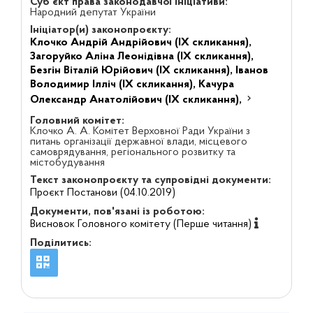
Суб'єкт права законодавчої ініціативи:
Народний депутат України
Ініціатор(и) законопроєкту:
Клочко Андрій Андрійович (IX скликання),
Загоруйко Аліна Леонідівна (IX скликання),
Безгін Віталій Юрійович (IX скликання),
Іванов
Володимир Ілліч (IX скликання),
Качура
Олександр Анатолійович (IX скликання),
Головний комітет:
Клочко А. А. Комітет Верховної Ради України з
питань організації державної влади, місцевого
самоврядування, регіонального розвитку та
містобудування
Текст законопроєкту та супровідні документи:
Проєкт Постанови (04.10.2019)
Документи, пов'язані із роботою:
Висновок Головного комітету (Перше читання)
Поділитись: