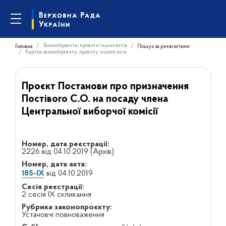
Законопроєкти, проєкти інших актів
Головна
Пошук за реквізитами
Картка законопроєкту, проєкту іншого акта
Проєкт Постанови про призначення
Постівого С.О. на посаду члена
Центральної виборчої комісії
Номер, дата реєстрації:
2226 від 04.10.2019 (Архів)
Номер, дата акта:
185-IX
від 04.10.2019
Сесія реєстрації:
2 сесія IX скликання
Рубрика законопроєкту:
Установчі повноваження