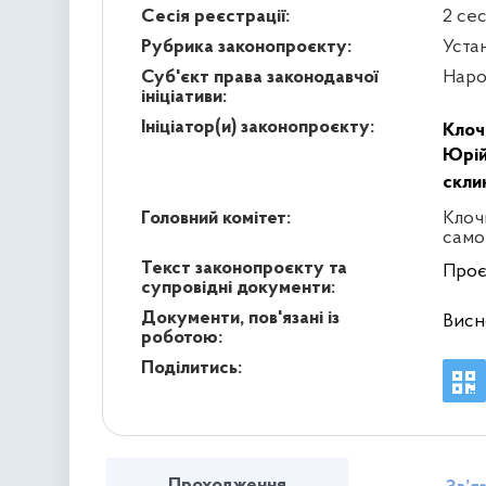
Сесія реєстрації:
2 се
Рубрика законопроєкту:
Уста
Суб'єкт права законодавчої
Наро
ініціативи:
Ініціатор(и) законопроєкту:
Клоч
Юрій
скли
Головний комітет:
Клоч
само
Текст законопроєкту та
Проє
супровідні документи:
Документи, пов'язані із
Висн
роботою:
Поділитись:
Проходження