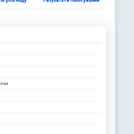
ія розгляду
Результати голосування
аїни