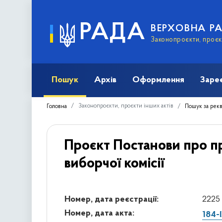
РАДА
ВЕРХОВНА Р
Законопроєкти, проєкт
Пошук
Архів
Оформлення
Заре
Законопроєкти, проєкти інших актів
Головна
Пошук за рек
Проєкт Постанови про п
виборчої комісії
Номер, дата реєстрації:
2225 
Номер, дата акта:
184-