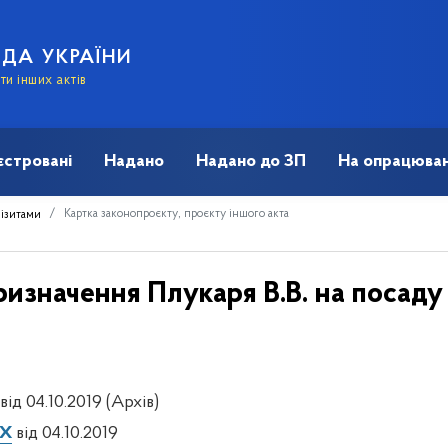
АДА УКРАЇНИ
и інших актів
єстровані
Надано
Надано до ЗП
На опрацюван
Картка законопроєкту, проєкту іншого акта
візитами
ризначення Плукаря В.В. на посаду
від 04.10.2019 (Архів)
IX
від 04.10.2019