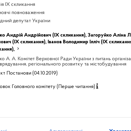
сія IX скликання
новчі повноваження
дний депутат України
ко Андрій Андрійович (IX скликання),
Загоруйко Аліна Л
ович (IX скликання),
Іванов Володимир Ілліч (IX скликанн
кання),
ко А. А. Комітет Верховної Ради України з питань організа
врядування, регіонального розвитку та містобудування
кт Постанови (04.10.2019)
овок Головного комітету (Перше читання)