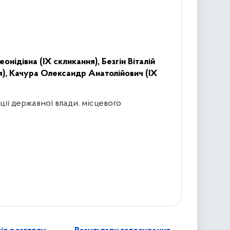
еонідівна (IX скликання),
Безгін Віталій
я),
Качура Олександр Анатолійович (IX
ції державної влади, місцевого