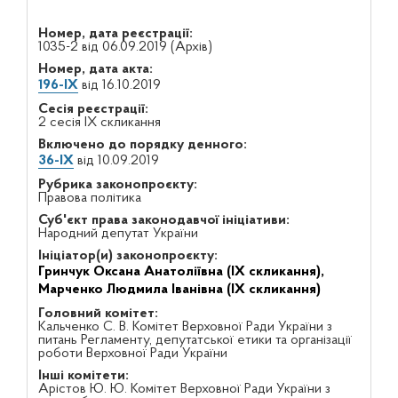
Номер, дата реєстрації:
1035-2 від 06.09.2019 (Архів)
Номер, дата акта:
196-IX
від 16.10.2019
Сесія реєстрації:
2 сесія IX скликання
Включено до порядку денного:
36-IX
від 10.09.2019
Рубрика законопроєкту:
Правова політика
Суб'єкт права законодавчої ініціативи:
Народний депутат України
Ініціатор(и) законопроєкту:
Гринчук Оксана Анатоліївна (IX скликання),
Марченко Людмила Іванівна (IX скликання)
Головний комітет:
Кальченко С. В. Комітет Верховної Ради України з
питань Регламенту, депутатської етики та організації
роботи Верховної Ради України
Інші комітети:
Арістов Ю. Ю. Комітет Верховної Ради України з