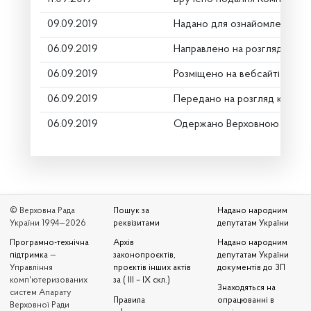
09.09.2019
Надано для ознайомлення
06.09.2019
Направлено на розгляд Комі
06.09.2019
Розміщено на вебсайті
06.09.2019
Передано на розгляд керівн
06.09.2019
Одержано Верховною Радою
© Верховна Рада
Пошук за
Надано народним
України 1994—2026
реквізитами
депутатам України
Програмно-технічна
Архів
Надано народним
підтримка
—
законопроєктів,
депутатам України
Управління
проєктів інших актів
документів до ЗП
комп'ютеризованих
за ( III – IX скл.)
Знаходяться на
систем Апарату
Правила
опрацюванні в
Верховної Ради