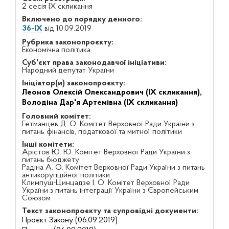
2 сесія IX скликання
Включено до порядку денного:
36-IX
від 10.09.2019
Рубрика законопроєкту:
Економічна політика
Суб'єкт права законодавчої ініціативи:
Народний депутат України
Ініціатор(и) законопроєкту:
Леонов Олексій Олександрович (IX скликання),
Володіна Дар'я Артемівна (IX скликання)
Головний комітет:
Гетманцев Д. О. Комітет Верховної Ради України з
питань фінансів, податкової та митної політики
Інші комітети:
Арістов Ю. Ю. Комітет Верховної Ради України з
питань бюджету
Радіна А. О. Комітет Верховної Ради України з питань
антикорупційної політики
Климпуш-Цинцадзе І. О. Комітет Верховної Ради
України з питань інтеграції України з Європейським
Союзом
Текст законопроєкту та супровідні документи:
Проєкт Закону (06.09.2019)