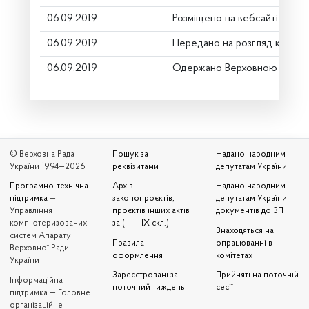
06.09.2019
Розміщено на вебсайті
06.09.2019
Передано на розгляд керівн
06.09.2019
Одержано Верховною Радою
© Верховна Рада
Пошук за
Надано народним
України 1994—2026
реквізитами
депутатам України
Програмно-технічна
Архів
Надано народним
підтримка
—
законопроєктів,
депутатам України
Управління
проєктів інших актів
документів до ЗП
комп'ютеризованих
за ( III – IX скл.)
Знаходяться на
систем Апарату
Правила
опрацюванні в
Верховної Ради
оформлення
комітетах
України
Зареєстровані за
Прийняті на поточній
Iнформаційна
поточний тиждень
сесії
підтримка — Головне
організаційне