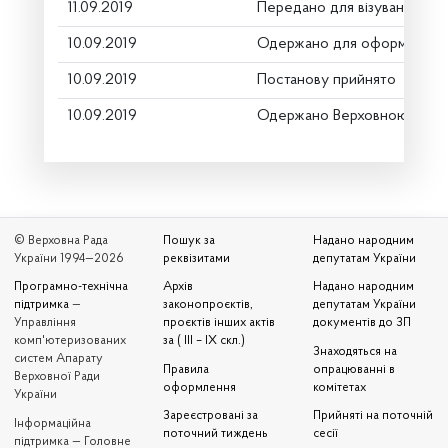
11.09.2019
Передано для візування в г
10.09.2019
Одержано для оформлення
10.09.2019
Постанову прийнято
10.09.2019
Одержано Верховною Радо
© Верховна Рада
Пошук за
Надано народним
України 1994—2026
реквізитами
депутатам України
Програмно-технічна
Архів
Надано народним
підтримка
—
законопроєктів,
депутатам України
Управління
проєктів інших актів
документів до ЗП
комп'ютеризованих
за ( III – IX скл.)
Знаходяться на
систем Апарату
Правила
опрацюванні в
Верховної Ради
оформлення
комітетах
України
Зареєстровані за
Прийняті на поточній
Iнформаційна
поточний тиждень
сесії
підтримка — Головне