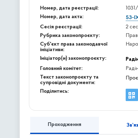
Номер, дата реєстрації:
1031/
Номер, дата акта:
53-I
Сесія реєстрації:
2 се
Рубрика законопроєкту:
Прав
Суб'єкт права законодавчої
Наро
ініціативи:
Ініціатор(и) законопроєкту:
Раді
Головний комітет:
Раді
Текст законопроєкту та
Проє
супровідні документи:
Поділитись:
Проходження
Зв’я