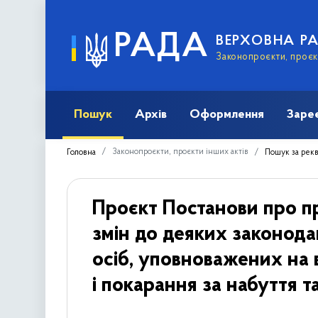
РАДА
ВЕРХОВНА Р
Законопроєкти, проєкт
Пошук
Архів
Оформлення
Заре
Законопроєкти, проєкти інших актів
Головна
Пошук за рек
Проєкт Постанови про п
змін до деяких законода
осіб, уповноважених на 
і покарання за набуття т