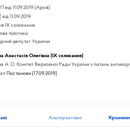
П від 11.09.2019 (Архів)
X
від 11.09.2019
сія IX скликання
ова політика
дний депутат України
на Анастасія Олегівна (IX скликання)
на А. О. Комітет Верховної Ради України з питань антикор
кт Постанови (17.09.2019)
зані
Альтернативні
Хронолог