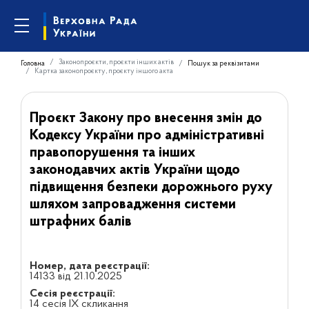
Законопроєкти, проєкти інших актів
Головна
Пошук за реквізитами
Картка законопроєкту, проєкту іншого акта
Проєкт Закону про внесення змін до
Кодексу України про адміністративні
правопорушення та інших
законодавчих актів України щодо
підвищення безпеки дорожнього руху
шляхом запровадження системи
штрафних балів
Номер, дата реєстрації:
14133 від 21.10.2025
Сесія реєстрації:
14 сесія IX скликання