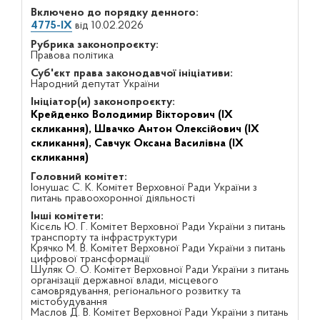
Включено до порядку денного:
4775-IX
від 10.02.2026
Рубрика законопроєкту:
Правова політика
Суб'єкт права законодавчої ініціативи:
Народний депутат України
Ініціатор(и) законопроєкту:
Крейденко Володимир Вікторович (IX
скликання),
Швачко Антон Олексійович (IX
скликання),
Савчук Оксана Василівна (IX
скликання)
Головний комітет:
Іонушас С. К. Комітет Верховної Ради України з
питань правоохоронної діяльності
Інші комітети:
Кісєль Ю. Г. Комітет Верховної Ради України з питань
транспорту та інфраструктури
Крячко М. В. Комітет Верховної Ради України з питань
цифрової трансформації
Шуляк О. О. Комітет Верховної Ради України з питань
організації державної влади, місцевого
самоврядування, регіонального розвитку та
містобудування
Маслов Д. В. Комітет Верховної Ради України з питань