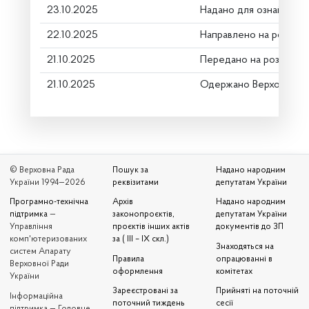
23.10.2025
Надано для ознайомле
22.10.2025
Направлено на розгляд
21.10.2025
Передано на розгляд к
21.10.2025
Одержано Верховною 
© Верховна Рада
Пошук за
Надано народним
України 1994—2026
реквізитами
депутатам України
Програмно-технічна
Архів
Надано народним
підтримка
—
законопроєктів,
депутатам України
Управління
проєктів інших актів
документів до ЗП
комп'ютеризованих
за ( III – IX скл.)
Знаходяться на
систем Апарату
Правила
опрацюванні в
Верховної Ради
оформлення
комітетах
України
Зареєстровані за
Прийняті на поточній
Iнформаційна
поточний тиждень
сесії
підтримка — Головне