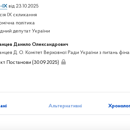
-IX
від 23.10.2025
есія IX скликання
омічна політика
дний депутат України
анцев Данило Олександрович
анцев Д. О. Комітет Верховної Ради України з питань фінан
кт Постанови (30.09.2025)
зані
Альтернативні
Хронолог