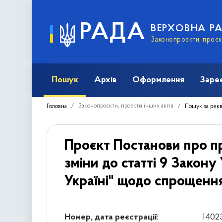
РАДА
ВЕРХОВНА Р
Законопроєкти, проєкт
Пошук
Архів
Оформлення
Заре
Законопроєкти, проєкти інших актів
Головна
Пошук за рек
Проєкт Постанови про п
зміни до статті 9 Закону
Україні" щодо спрощенн
Номер, дата реєстрації:
1402