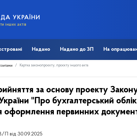
АДА УКРАЇНИ
и інших актів
єстровані
Надано
Надано до ЗП
На опрацюван
Картка законопроєкту, проєкту іншого акта
візитами
рийняття за основу проекту Закону
 України "Про бухгалтерський облік 
я оформлення первинних документі
3/П від 30.09.2025