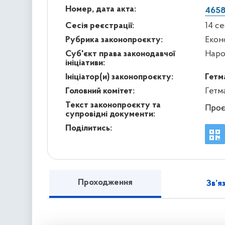
Номер, дата акта:
4658
Сесія реєстрації:
14 с
Рубрика законопроєкту:
Екон
Суб'єкт права законодавчої
Наро
ініціативи:
Ініціатор(и) законопроєкту:
Гетм
Головний комітет:
Гетм
Текст законопроєкту та
Проє
супровідні документи:
Поділитись:
Проходження
Зв’я