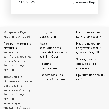
04.09.2025
Одержано Верховною 
© Верховна Рада
Пошук за
Надано народним
України 1994—2026
реквізитами
депутатам України
Програмно-технічна
Архів
Надано народним
підтримка
—
законопроєктів,
депутатам України
Управління
проєктів інших актів
документів до ЗП
комп'ютеризованих
за ( III – IX скл.)
Знаходяться на
систем Апарату
Правила
опрацюванні в
Верховної Ради
оформлення
комітетах
України
Зареєстровані за
Прийняті на поточній
Iнформаційна
поточний тиждень
сесії
підтримка — Головне
організаційне
управління Апарату
Верховної Ради
України,
Інформаційне
управління Апарату