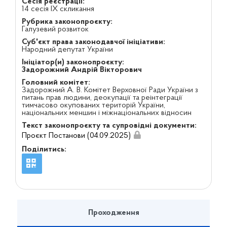
Сесія реєстрації:
14 сесія IX скликання
Рубрика законопроєкту:
Галузевий розвиток
Суб'єкт права законодавчої ініціативи:
Народний депутат України
Ініціатор(и) законопроєкту:
Задорожний Андрій Вікторович
Головний комітет:
Задорожний А. В. Комітет Верховної Ради України з
питань прав людини, деокупації та реінтеграції
тимчасово окупованих територій України,
національних меншин і міжнаціональних відносин
Текст законопроєкту та супровідні документи:
Проєкт Постанови (04.09.2025)
Поділитись:
Проходження