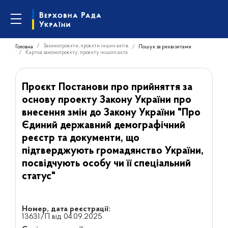
Законопроєкти, проєкти інших актів
Головна
Пошук за реквізитами
Картка законопроєкту, проєкту іншого акта
Проєкт Постанови про прийняття за
основу проекту Закону України про
внесення змін до Закону України "Про
Єдиний державний демографічний
реєстр та документи, що
підтверджують громадянство України,
посвідчують особу чи її спеціальний
статус"
Номер, дата реєстрації:
13631/П від 04.09.2025