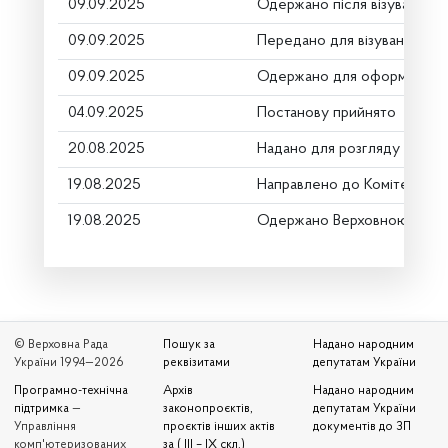
09.09.2025
Одержано після візування
09.09.2025
Передано для візування в г
09.09.2025
Одержано для оформлення
04.09.2025
Постанову прийнято
20.08.2025
Надано для розгляду
19.08.2025
Направлено до Комітету
19.08.2025
Одержано Верховною Радо
© Верховна Рада
Пошук за
Надано народним
України 1994—2026
реквізитами
депутатам України
Програмно-технічна
Архів
Надано народним
підтримка
—
законопроєктів,
депутатам України
Управління
проєктів інших актів
документів до ЗП
комп'ютеризованих
за ( III – IX скл.)