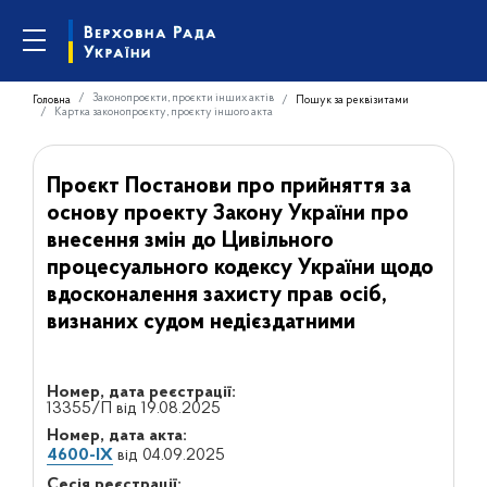
Законопроєкти, проєкти інших актів
Головна
Пошук за реквізитами
Картка законопроєкту, проєкту іншого акта
Проєкт Постанови про прийняття за
основу проекту Закону України про
внесення змін до Цивільного
процесуального кодексу України щодо
вдосконалення захисту прав осіб,
визнаних судом недієздатними
Номер, дата реєстрації:
13355/П від 19.08.2025
Номер, дата акта:
4600-IX
від 04.09.2025
Сесія реєстрації: