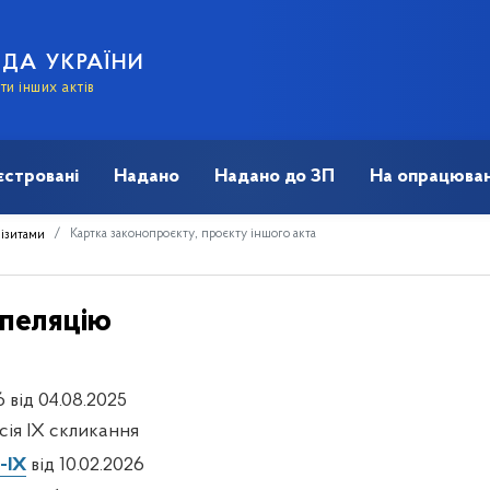
АДА УКРАЇНИ
и інших актів
єстровані
Надано
Надано до ЗП
На опрацюван
Картка законопроєкту, проєкту іншого акта
візитами
рпеляцію
 від 04.08.2025
есія IX скликання
-IX
від 10.02.2026