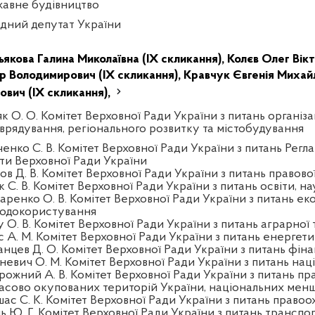
авне будівництво
дний депутат України
ьякова Галина Миколаївна (IX скликання),
Колєв Олег Вікт
р Володимирович (IX скликання),
Кравчук Євгенія Михайл
ович (IX скликання),
к О. О. Комітет Верховної Ради України з питань організа
врядування, регіонального розвитку та містобудування
енко С. В. Комітет Верховної Ради України з питань Регла
ти Верховної Ради України
ов Д. В. Комітет Верховної Ради України з питань правово
 С. В. Комітет Верховної Ради України з питань освіти, на
аренко О. В. Комітет Верховної Ради України з питань еко
одокористування
у О. В. Комітет Верховної Ради України з питань аграрної 
с А. М. Комітет Верховної Ради України з питань енерге
анцев Д. О. Комітет Верховної Ради України з питань фінан
тневич О. М. Комітет Верховної Ради України з питань нац
рожний А. В. Комітет Верховної Ради України з питань пра
асово окупованих територій України, національних менш
шас С. К. Комітет Верховної Ради України з питань правоо
ль Ю. Г. Комітет Верховної Ради України з питань трансп