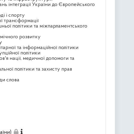
ань інтеграції України до Європейського
ді і спорту
ої трансформації
шньої політики та міжпарламентського
омічного розвитку
у
ітарної та інформаційної політики
упційної політики
ов'я нації, медичної допомоги та
альної політики та захисту прав
ди слова
аїни)