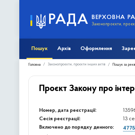
РАДА
ВЕРХОВНА Р
Законопроєкти, проєкт
Пошук
Архів
Оформлення
Заре
Законопроєкти, проєкти інших актів
Головна
Пошук за рек
Проєкт Закону про інте
Номер, дата реєстрації:
13596
Сесія реєстрації:
13 с
Включено до порядку денного:
4775