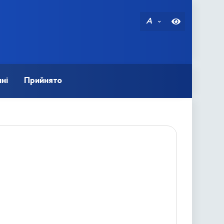
A
ні
Прийнято