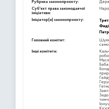
Рубрика законопроєкту:
Держ
Суб'єкт права законодавчої
Наро
ініціативи:
Ініціатор(и) законопроєкту:
Трет
Феді
Петр
Головний комітет:
Шуля
само
Інші комітети:
Кальч
робо
Масл
Бабак
Бонд
прир
Гайд
Геру
Гетм
Заві
Задо
тимч
Іону
Кісє