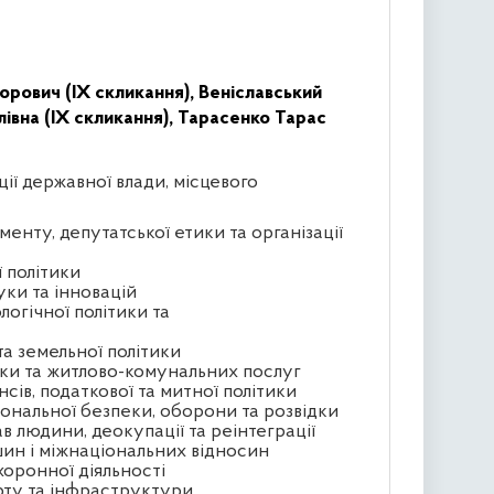
орович (IX скликання),
Веніславський
івна (IX скликання),
Тарасенко Тарас
ції державної влади, місцевого
менту, депутатської етики та організації
ї політики
уки та інновацій
логічної політики та
та земельної політики
тики та житлово-комунальних послуг
сів, податкової та митної політики
іональної безпеки, оборони та розвідки
в людини, деокупації та реінтеграції
ин і міжнаціональних відносин
хоронної діяльності
орту та інфраструктури