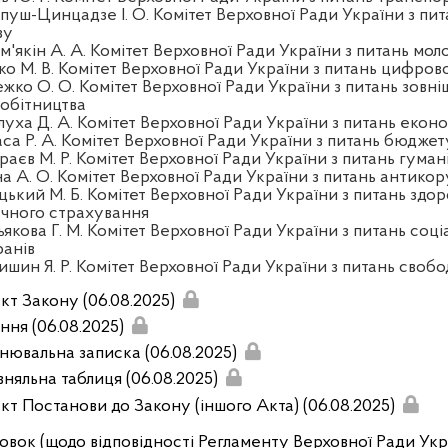
пуш-Цинцадзе І. О. Комітет Верховної Ради України з пит
зу
'якін А. А. Комітет Верховної Ради України з питань моло
ко М. В. Комітет Верховної Ради України з питань цифров
жко О. О. Комітет Верховної Ради України з питань зовні
робітництва
луха Д. А. Комітет Верховної Ради України з питань екон
аса Р. А. Комітет Верховної Ради України з питань бюджет
раєв М. Р. Комітет Верховної Ради України з питань гуман
на А. О. Комітет Верховної Ради України з питань антикор
цький М. Б. Комітет Верховної Ради України з питань здор
чного страхування
якова Г. М. Комітет Верховної Ради України з питань соці
ранів
шин Я. Р. Комітет Верховної Ради України з питань свобо
кт Закону (06.08.2025)
ння (06.08.2025)
нювальна записка (06.08.2025)
вняльна таблиця (06.08.2025)
кт Постанови до Закону (іншого Акта) (06.08.2025)
овок (щодо відповідності Регламенту Верховної Ради Укр