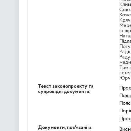
Клим
Сою
Кожем
Кряч
Мере
спів
Ната
Підл
Поту
Раді
Раду
меди
Треть
вете
Юрчи
Текст законопроєкту та
Проє
супровідні документи:
Пода
Пояс
Порі
Проє
Документи, пов'язані із
Висн