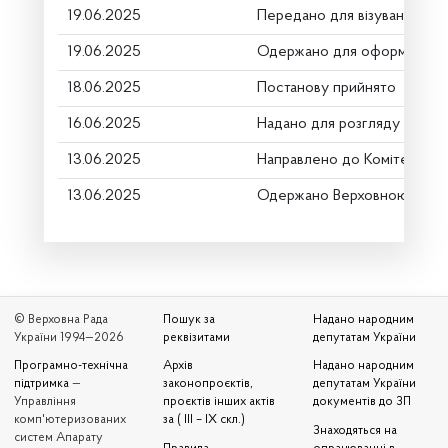
19.06.2025
Передано для візування в г
19.06.2025
Одержано для оформлення
18.06.2025
Постанову прийнято
16.06.2025
Надано для розгляду
13.06.2025
Направлено до Комітету
13.06.2025
Одержано Верховною Радо
© Верховна Рада
Пошук за
Надано народним
України 1994—2026
реквізитами
депутатам України
Програмно-технічна
Архів
Надано народним
підтримка
—
законопроєктів,
депутатам України
Управління
проєктів інших актів
документів до ЗП
комп'ютеризованих
за ( III – IX скл.)
Знаходяться на
систем Апарату