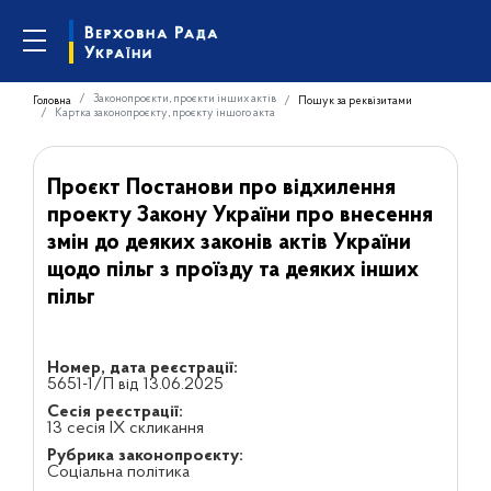
Законопроєкти, проєкти інших актів
Головна
Пошук за реквізитами
Картка законопроєкту, проєкту іншого акта
Проєкт Постанови про відхилення
проекту Закону України про внесення
змін до деяких законів актів України
щодо пільг з проїзду та деяких інших
пільг
Номер, дата реєстрації:
5651-1/П від 13.06.2025
Сесія реєстрації:
13 сесія IX скликання
Рубрика законопроєкту:
Соціальна політика