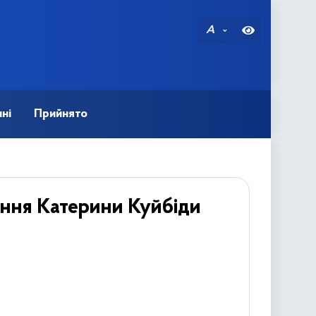
A
ні
Прийнято
ення Катерини Куйбіди