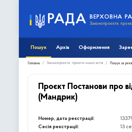
РАДА
ВЕРХОВНА Р
Законопроєкти, проєкт
Пошук
Архів
Оформлення
Заре
Законопроєкти, проєкти інших актів
Головна
Пошук за рек
Проєкт Постанови про ві
(Мандрик)
Номер, дата реєстрації:
13379
Сесія реєстрації:
13 с