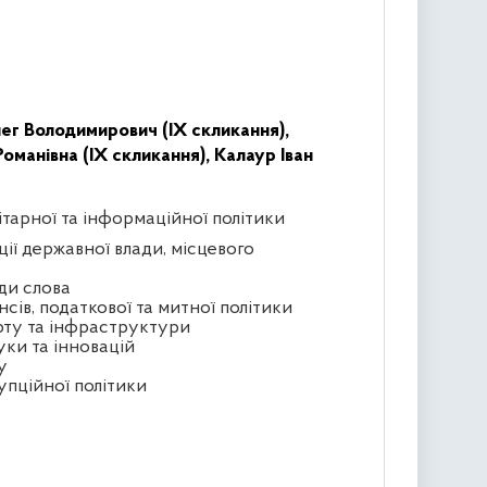
г Володимирович (IX скликання),
оманівна (IX скликання),
Калаур Іван
ітарної та інформаційної політики
ції державної влади, місцевого
ди слова
сів, податкової та митної політики
орту та інфраструктури
уки та інновацій
у
упційної політики