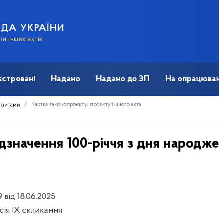
АДА УКРАЇНИ
и інших актів
єстровані
Надано
Надано до ЗП
На опрацюван
Картка законопроєкту, проєкту іншого акта
візитами
дзначення 100-річчя з дня народж
 від 18.06.2025
есія IX скликання