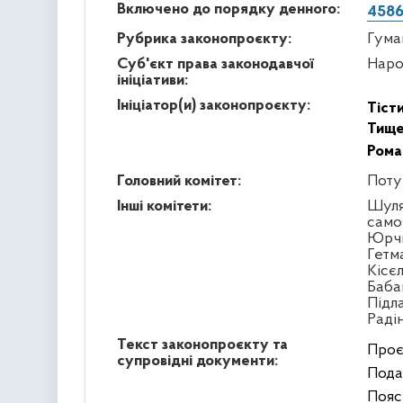
Включено до порядку денного:
4586
Рубрика законопроєкту:
Гума
Суб'єкт права законодавчої
Наро
ініціативи:
Ініціатор(и) законопроєкту:
Тіст
Тище
Рома
Головний комітет:
Поту
Інші комітети:
Шуля
само
Юрчи
Гетм
Кісє
Бабак
Підл
Раді
Текст законопроєкту та
Проє
супровідні документи:
Пода
Пояс