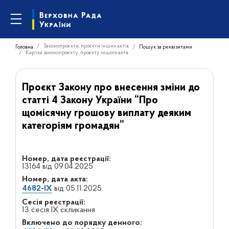
Законопроєкти, проєкти інших актів
Головна
Пошук за реквізитами
Картка законопроєкту, проєкту іншого акта
Проєкт Закону про внесення зміни до
статті 4 Закону України “Про
щомісячну грошову виплату деяким
категоріям громадян”
Номер, дата реєстрації:
13164 від 09.04.2025
Номер, дата акта:
4682-IX
від 05.11.2025
Сесія реєстрації:
13 сесія IX скликання
Включено до порядку денного: