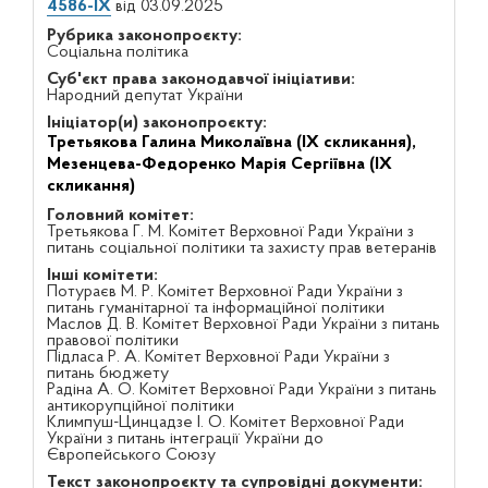
4586-IX
від 03.09.2025
Рубрика законопроєкту:
Соціальна політика
Суб'єкт права законодавчої ініціативи:
Народний депутат України
Ініціатор(и) законопроєкту:
Третьякова Галина Миколаївна (IX скликання),
Мезенцева-Федоренко Марія Сергіївна (IX
скликання)
Головний комітет:
Третьякова Г. М. Комітет Верховної Ради України з
питань соціальної політики та захисту прав ветеранів
Інші комітети:
Потураєв М. Р. Комітет Верховної Ради України з
питань гуманітарної та інформаційної політики
Маслов Д. В. Комітет Верховної Ради України з питань
правової політики
Підласа Р. А. Комітет Верховної Ради України з
питань бюджету
Радіна А. О. Комітет Верховної Ради України з питань
антикорупційної політики
Климпуш-Цинцадзе І. О. Комітет Верховної Ради
України з питань інтеграції України до
Європейського Союзу
Текст законопроєкту та супровідні документи: