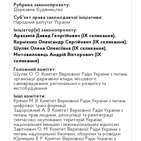
Рубрика законопроєкту:
Державне будівництво
Суб'єкт права законодавчої ініціативи:
Народний депутат України
Ініціатор(и) законопроєкту:
Арахамія Давид Георгійович (IX скликання),
Корнієнко Олександр Сергійович (IX скликання),
Шуляк Олена Олексіївна (IX скликання),
Мотовиловець Андрій Вікторович (IX
скликання)
Головний комітет:
Шуляк О. О. Комітет Верховної Ради України з питань
організації державної влади, місцевого
самоврядування, регіонального розвитку та
містобудування
Інші комітети:
Крячко М. В. Комітет Верховної Ради України з питань
цифрової трансформації
Задорожний А. В. Комітет Верховної Ради України з
питань прав людини, деокупації та реінтеграції
тимчасово окупованих територій України,
національних меншин і міжнаціональних відносин
Завітневич О. М. Комітет Верховної Ради України з
питань національної безпеки, оборони та розвідки
Юрчишин Я. Р. Комітет Верховної Ради України з