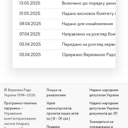
13.05.2025
Включено до порядку денного
01.05.2025
Надано висновок Комітету про ро
08.04.2025
Надано для ознайомлення
07.04.2025
Направлено на розгляд Комітету
03.04.2025
Передано на розгляд керівництву
03.04.2025
Одержано Верховною Радою Укр
© Верховна Рада
Пошук за
Надано народним
України 1994—2026
реквізитами
депутатам України
Програмно-технічна
Архів
Надано народним
підтримка
—
законопроєктів,
депутатам України
Управління
проєктів інших актів
документів до ЗП
комп'ютеризованих
за ( III – IX скл.)
Знаходяться на
систем Апарату
Правила
опрацюванні в