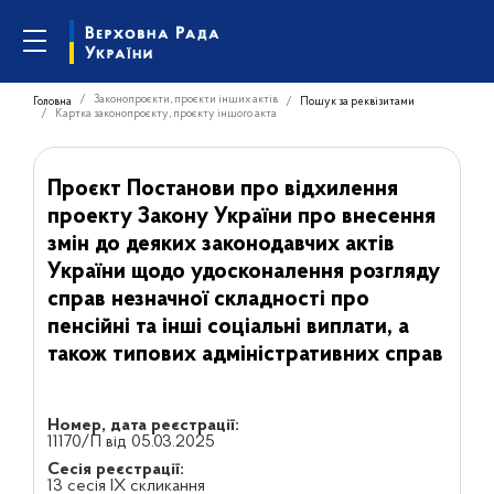
Законопроєкти, проєкти інших актів
Головна
Пошук за реквізитами
Картка законопроєкту, проєкту іншого акта
Проєкт Постанови про відхилення
проекту Закону України про внесення
змін до деяких законодавчих актів
України щодо удосконалення розгляду
справ незначної складності про
пенсійні та інші соціальні виплати, а
також типових адміністративних справ
Номер, дата реєстрації:
11170/П від 05.03.2025
Сесія реєстрації:
13 сесія IX скликання