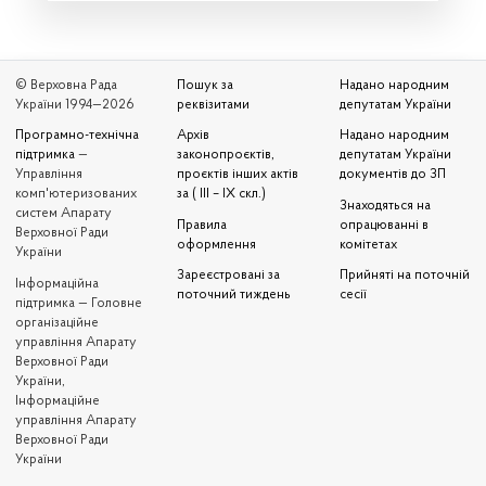
© Верховна Рада
Пошук за
Надано народним
України 1994—2026
реквізитами
депутатам України
Програмно-технічна
Архів
Надано народним
підтримка
—
законопроєктів,
депутатам України
Управління
проєктів інших актів
документів до ЗП
комп'ютеризованих
за ( III – IX скл.)
Знаходяться на
систем Апарату
Правила
опрацюванні в
Верховної Ради
оформлення
комітетах
України
Зареєстровані за
Прийняті на поточній
Iнформаційна
поточний тиждень
сесії
підтримка — Головне
організаційне
управління Апарату
Верховної Ради
України,
Інформаційне
управління Апарату
Верховної Ради
України