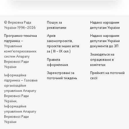
© Верховна Рада
Пошук за
Надано народним
України 1994—2026
реквізитами
депутатам України
Програмно-технічна
Архів
Надано народним
підтримка
—
законопроєктів,
депутатам України
Управління
проєктів інших актів
документів до ЗП
комп'ютеризованих
за ( III – IX скл.)
Знаходяться на
систем Апарату
Правила
опрацюванні в
Верховної Ради
оформлення
комітетах
України
Зареєстровані за
Прийняті на поточній
Iнформаційна
поточний тиждень
сесії
підтримка — Головне
організаційне
управління Апарату
Верховної Ради
України,
Інформаційне
управління Апарату
Верховної Ради
України