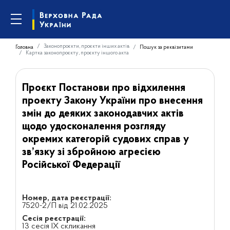
Законопроєкти, проєкти інших актів
Головна
Пошук за реквізитами
Картка законопроєкту, проєкту іншого акта
Проєкт Постанови про відхилення
проекту Закону України про внесення
змін до деяких законодавчих актів
щодо удосконалення розгляду
окремих категорій судових справ у
зв’язку зі збройною агресією
Російської Федерації
Номер, дата реєстрації:
7520-2/П від 21.02.2025
Сесія реєстрації:
13 сесія IX скликання