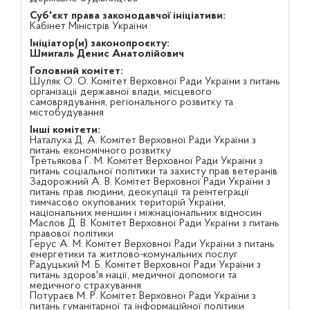
Суб'єкт права законодавчої ініціативи:
Кабінет Міністрів України
Ініціатор(и) законопроєкту:
Шмигаль Денис Анатолійович
Головний комітет:
Шуляк О. О. Комітет Верховної Ради України з питань
організації державної влади, місцевого
самоврядування, регіонального розвитку та
містобудування
Інші комітети:
Наталуха Д. А. Комітет Верховної Ради України з
питань економічного розвитку
Третьякова Г. М. Комітет Верховної Ради України з
питань соціальної політики та захисту прав ветеранів
Задорожний А. В. Комітет Верховної Ради України з
питань прав людини, деокупації та реінтеграції
тимчасово окупованих територій України,
національних меншин і міжнаціональних відносин
Маслов Д. В. Комітет Верховної Ради України з питань
правової політики
Герус А. М. Комітет Верховної Ради України з питань
енергетики та житлово-комунальних послуг
Радуцький М. Б. Комітет Верховної Ради України з
питань здоров'я нації, медичної допомоги та
медичного страхування
Потураєв М. Р. Комітет Верховної Ради України з
питань гуманітарної та інформаційної політики