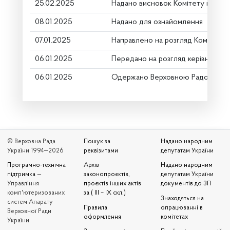
25.02.2025
Надано висновок Комітету про ро
08.01.2025
Надано для ознайомлення
07.01.2025
Направлено на розгляд Комітету
06.01.2025
Передано на розгляд керівництву
06.01.2025
Одержано Верховною Радою Укр
© Верховна Рада
Пошук за
Надано народним
України 1994—2026
реквізитами
депутатам України
Програмно-технічна
Архів
Надано народним
підтримка
—
законопроєктів,
депутатам України
Управління
проєктів інших актів
документів до ЗП
комп'ютеризованих
за ( III – IX скл.)
Знаходяться на
систем Апарату
Правила
опрацюванні в
Верховної Ради
оформлення
комітетах
України