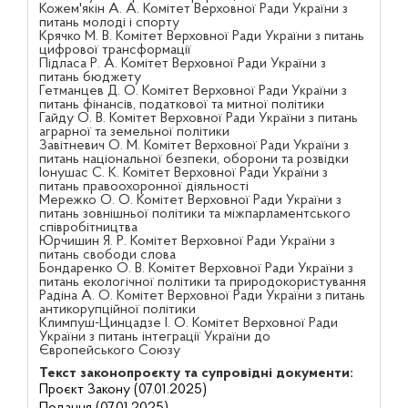
Кожем'якін А. А. Комітет Верховної Ради України з
питань молоді і спорту
Крячко М. В. Комітет Верховної Ради України з питань
цифрової трансформації
Підласа Р. А. Комітет Верховної Ради України з
питань бюджету
Гетманцев Д. О. Комітет Верховної Ради України з
питань фінансів, податкової та митної політики
Гайду О. В. Комітет Верховної Ради України з питань
аграрної та земельної політики
Завітневич О. М. Комітет Верховної Ради України з
питань національної безпеки, оборони та розвідки
Іонушас С. К. Комітет Верховної Ради України з
питань правоохоронної діяльності
Мережко О. О. Комітет Верховної Ради України з
питань зовнішньої політики та міжпарламентського
співробітництва
Юрчишин Я. Р. Комітет Верховної Ради України з
питань свободи слова
Бондаренко О. В. Комітет Верховної Ради України з
питань екологічної політики та природокористування
Радіна А. О. Комітет Верховної Ради України з питань
антикорупційної політики
Климпуш-Цинцадзе І. О. Комітет Верховної Ради
України з питань інтеграції України до
Європейського Союзу
Текст законопроєкту та супровідні документи:
Проєкт Закону (07.01.2025)