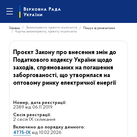
Законопроєкти, проєкти інших актів
Головна
Пошук за реквізитами
Картка законопроєкту, проєкту іншого акта
Проєкт Закону про внесення змін до
Податкового кодексу України щодо
заходів, спрямованих на погашення
заборгованості, що утворилася на
оптовому ринку електричної енергії
Номер, дата реєстрації:
2389 від 06.11.2019
Сесія реєстрації:
2 сесія IX скликання
Включено до порядку денного:
4775-IX
від 10.02.2026