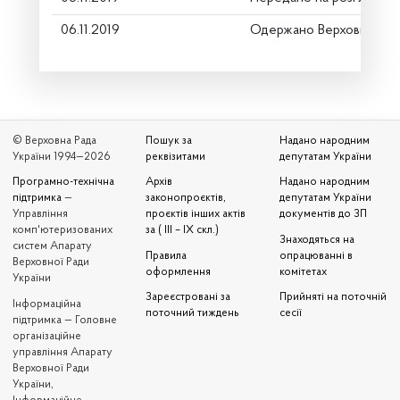
06.11.2019
Одержано Верховною Ра
© Верховна Рада
Пошук за
Надано народним
України 1994—2026
реквізитами
депутатам України
Програмно-технічна
Архів
Надано народним
підтримка
—
законопроєктів,
депутатам України
Управління
проєктів інших актів
документів до ЗП
комп'ютеризованих
за ( III – IX скл.)
Знаходяться на
систем Апарату
Правила
опрацюванні в
Верховної Ради
оформлення
комітетах
України
Зареєстровані за
Прийняті на поточній
Iнформаційна
поточний тиждень
сесії
підтримка — Головне
організаційне
управління Апарату
Верховної Ради
України,