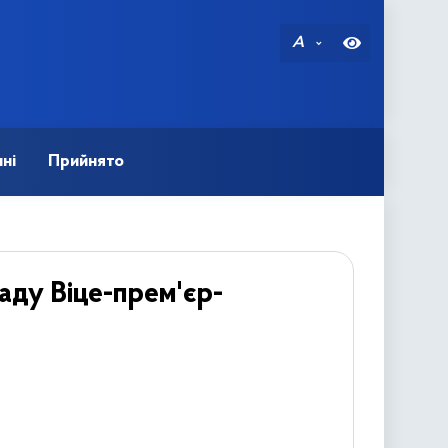
A
ні
Прийнято
ду Віце-прем'єр-