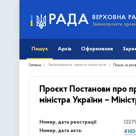
РАДА
ВЕРХОВНА Р
Законопроєкти, проєкт
Пошук
Архів
Оформлення
Заре
Законопроєкти, проєкти інших актів
Головна
Пошук за рек
Проєкт Постанови про п
міністра України – Мініс
Номер, дата реєстрації:
12279
Номер, дата акта:
4103