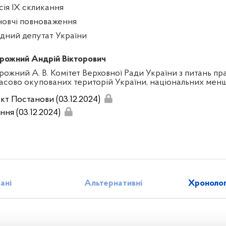
сія IX скликання
новчі повноваження
дний депутат України
рожний Андрій Вікторович
рожний А. В. Комітет Верховної Ради України з питань пра
асово окупованих територій України, національних менш
кт Постанови (03.12.2024)
ння (03.12.2024)
зані
Альтернативні
Хронолог