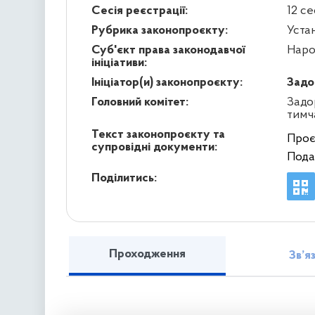
Сесія реєстрації:
12 се
Рубрика законопроєкту:
Уста
Суб'єкт права законодавчої
Наро
ініціативи:
Ініціатор(и) законопроєкту:
Задо
Головний комітет:
Задо
тимч
Текст законопроєкту та
Проє
супровідні документи:
Пода
Поділитись:
Проходження
Зв’я