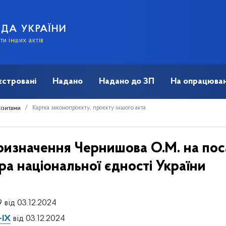
АДА УКРАЇНИ
и інших актів
єстровані
Надано
Надано до ЗП
На опрацюван
Картка законопроєкту, проєкту іншого акта
візитами
ризначення Чернишова О.М. на поса
тра національної єдності України
 від 03.12.2024
-IX
від 03.12.2024