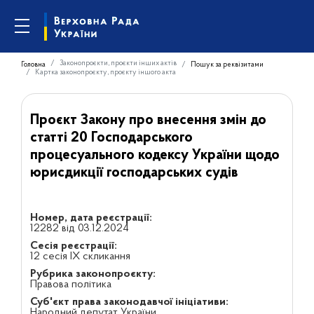
Законопроєкти, проєкти інших актів
Головна
Пошук за реквізитами
Картка законопроєкту, проєкту іншого акта
Проєкт Закону про внесення змін до
статті 20 Господарського
процесуального кодексу України щодо
юрисдикції господарських судів
Номер, дата реєстрації:
12282 від 03.12.2024
Сесія реєстрації:
12 сесія IX скликання
Рубрика законопроєкту:
Правова політика
Суб'єкт права законодавчої ініціативи:
Народний депутат України