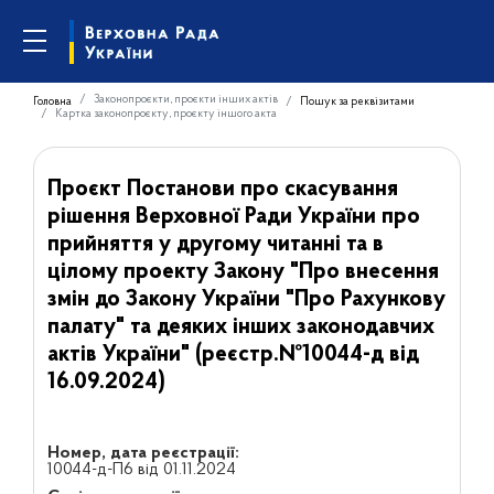
Законопроєкти, проєкти інших актів
Головна
Пошук за реквізитами
Картка законопроєкту, проєкту іншого акта
Проєкт Постанови про скасування
рішення Верховної Ради України про
прийняття у другому читанні та в
цілому проекту Закону "Про внесення
змін до Закону України "Про Рахункову
палату" та деяких інших законодавчих
актів України" (реєстр.№10044-д від
16.09.2024)
Номер, дата реєстрації:
10044-д-П6 від 01.11.2024