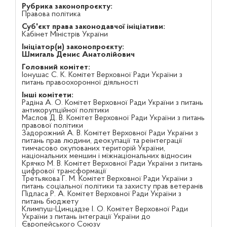
Рубрика законопроєкту:
Правова політика
Суб'єкт права законодавчої ініціативи:
Кабінет Міністрів України
Ініціатор(и) законопроєкту:
Шмигаль Денис Анатолійович
Головний комітет:
Іонушас С. К. Комітет Верховної Ради України з
питань правоохоронної діяльності
Інші комітети:
Радіна А. О. Комітет Верховної Ради України з питань
антикорупційної політики
Маслов Д. В. Комітет Верховної Ради України з питань
правової політики
Задорожний А. В. Комітет Верховної Ради України з
питань прав людини, деокупації та реінтеграції
тимчасово окупованих територій України,
національних меншин і міжнаціональних відносин
Крячко М. В. Комітет Верховної Ради України з питань
цифрової трансформації
Третьякова Г. М. Комітет Верховної Ради України з
питань соціальної політики та захисту прав ветеранів
Підласа Р. А. Комітет Верховної Ради України з
питань бюджету
Климпуш-Цинцадзе І. О. Комітет Верховної Ради
України з питань інтеграції України до
Європейського Союзу