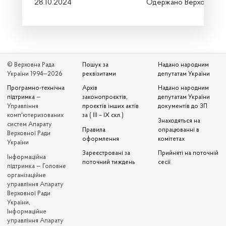
28.10.2024
Одержано Верховною 
© Верховна Рада
Пошук за
Надано народним
України 1994—2026
реквізитами
депутатам України
Програмно-технічна
Архів
Надано народним
підтримка
—
законопроєктів,
депутатам України
Управління
проєктів інших актів
документів до ЗП
комп'ютеризованих
за ( III – IX скл.)
Знаходяться на
систем Апарату
Правила
опрацюванні в
Верховної Ради
оформлення
комітетах
України
Зареєстровані за
Прийняті на поточній
Iнформаційна
поточний тиждень
сесії
підтримка — Головне
організаційне
управління Апарату
Верховної Ради
України,
Інформаційне
управління Апарату