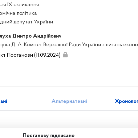
сія IX скликання
омічна політика
дний депутат України
луха Дмитро Андрійович
луха Д. А. Комітет Верховної Ради України з питань екон
кт Постанови (11.09.2024)
зані
Альтернативні
Хронолог
Постанову підписано