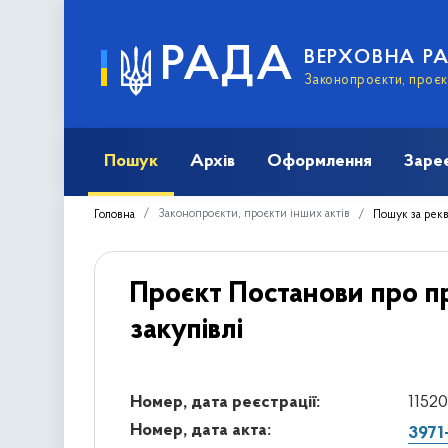
РАДА
ВЕРХОВНА Р
Законопроєкти, проєкт
Пошук
Архів
Оформлення
Заре
Законопроєкти, проєкти інших актів
Головна
Пошук за рек
Проєкт Постанови про пр
закупівлі
Номер, дата реєстрації:
11520
Номер, дата акта:
3971