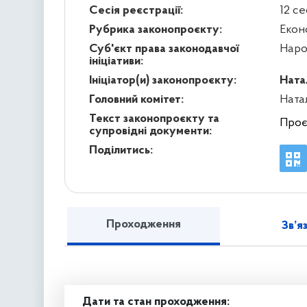
Сесія реєстрації:
12 се
Рубрика законопроєкту:
Екон
Суб'єкт права законодавчої
Наро
ініціативи:
Ініціатор(и) законопроєкту:
Ната
Головний комітет:
Ната
Текст законопроєкту та
Проє
супровідні документи:
Поділитись:
Проходження
Зв’я
Дати та стан проходження: