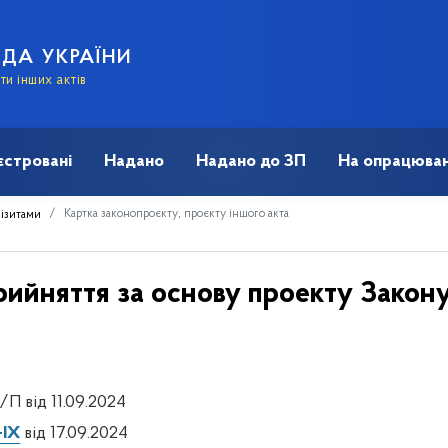
АДА УКРАЇНИ
и інших актів
єстровані
Надано
Надано до ЗП
На опрацюван
Картка законопроєкту, проєкту іншого акта
візитами
ийняття за основу проекту Закону
/П від 11.09.2024
-IX
від 17.09.2024