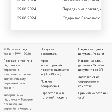
30.08.2024
Направлено на розгляд Комі
29.08.2024
Передано на розгляд керівн
29.08.2024
Одержано Верховною Радою
© Верховна Рада
Пошук за
Надано народним
України 1994—2026
реквізитами
депутатам України
Програмно-технічна
Архів
Надано народним
підтримка
—
законопроєктів,
депутатам України
Управління
проєктів інших актів
документів до ЗП
комп'ютеризованих
за ( III – IX скл.)
Знаходяться на
систем Апарату
Правила
опрацюванні в
Верховної Ради
оформлення
комітетах
України
Зареєстровані за
Прийняті на поточній
Iнформаційна
поточний тиждень
сесії
підтримка — Головне
організаційне
управління Апарату