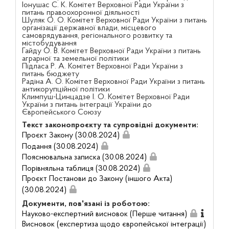
Іонушас С. К. Комітет Верховної Ради України з
питань правоохоронної діяльності
Шуляк О. О. Комітет Верховної Ради України з питань
організації державної влади, місцевого
самоврядування, регіонального розвитку та
містобудування
Гайду О. В. Комітет Верховної Ради України з питань
аграрної та земельної політики
Підласа Р. А. Комітет Верховної Ради України з
питань бюджету
Радіна А. О. Комітет Верховної Ради України з питань
антикорупційної політики
Климпуш-Цинцадзе І. О. Комітет Верховної Ради
України з питань інтеграції України до
Європейського Союзу
Текст законопроєкту та супровідні документи:
Проєкт Закону (30.08.2024)
Подання (30.08.2024)
Пояснювальна записка (30.08.2024)
Порівняльна таблиця (30.08.2024)
Проєкт Постанови до Закону (іншого Акта)
(30.08.2024)
Документи, пов'язані із роботою:
Науково-експертний висновок (Перше читання)
Висновок (експертиза щодо європейської інтеграції)