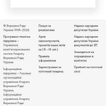
© Верховна Рада
Пошук за
Надано народним
України 1994—2026
реквізитами
депутатам України
Програмно-технічна
Архів
Надано народним
підтримка
—
законопроєктів,
депутатам України
Управління
проєктів інших актів
документів до ЗП
комп'ютеризованих
за ( III – IX скл.)
Знаходяться на
систем Апарату
Правила
опрацюванні в
Верховної Ради
оформлення
комітетах
України
Зареєстровані за
Прийняті на поточній
Iнформаційна
поточний тиждень
сесії
підтримка — Головне
організаційне
управління Апарату
Верховної Ради
України,
Інформаційне
управління Апарату
Верховної Ради