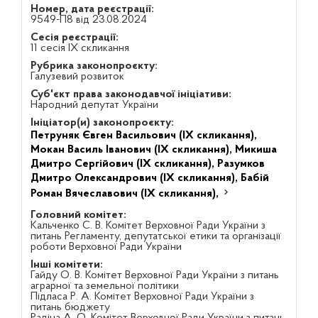
Номер, дата реєстрації:
9549-П8 від 23.08.2024
Сесія реєстрації:
11 сесія IX скликання
Рубрика законопроєкту:
Галузевий розвиток
Суб'єкт права законодавчої ініціативи:
Народний депутат України
Ініціатор(и) законопроєкту:
Петруняк Євген Васильович (IX скликання),
Мокан Василь Іванович (IX скликання),
Микиша
Дмитро Сергійович (IX скликання),
Разумков
Дмитро Олександрович (IX скликання),
Бабій
Роман Вячеславович (IX скликання),
Головний комітет:
Кальченко С. В. Комітет Верховної Ради України з
питань Регламенту, депутатської етики та організації
роботи Верховної Ради України
Інші комітети:
Гайду О. В. Комітет Верховної Ради України з питань
аграрної та земельної політики
Підласа Р. А. Комітет Верховної Ради України з
питань бюджету
Радіна А. О. Комітет Верховної Ради України з питань