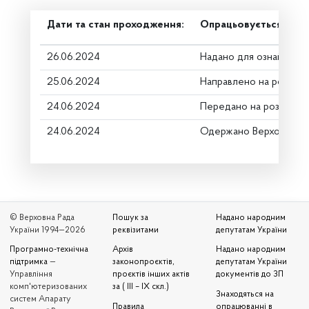
Дати та стан проходження:
Опрацьовується в ком
26.06.2024
Надано для ознайомле
25.06.2024
Направлено на розгляд
24.06.2024
Передано на розгляд к
24.06.2024
Одержано Верховною 
© Верховна Рада
Пошук за
Надано народним
України 1994—2026
реквізитами
депутатам України
Програмно-технічна
Архів
Надано народним
підтримка
—
законопроєктів,
депутатам України
Управління
проєктів інших актів
документів до ЗП
комп'ютеризованих
за ( III – IX скл.)
Знаходяться на
систем Апарату
Правила
опрацюванні в