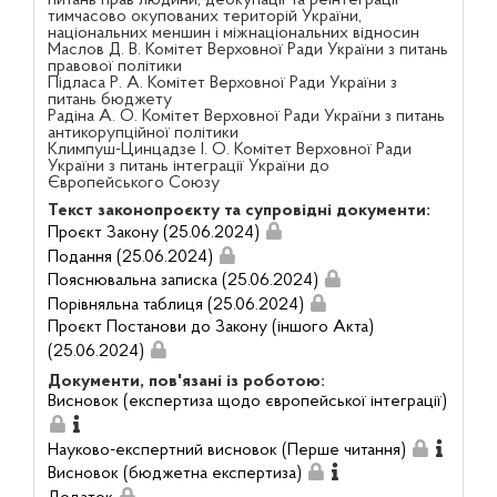
питань прав людини, деокупації та реінтеграції
тимчасово окупованих територій України,
національних меншин і міжнаціональних відносин
Маслов Д. В. Комітет Верховної Ради України з питань
правової політики
Підласа Р. А. Комітет Верховної Ради України з
питань бюджету
Радіна А. О. Комітет Верховної Ради України з питань
антикорупційної політики
Климпуш-Цинцадзе І. О. Комітет Верховної Ради
України з питань інтеграції України до
Європейського Союзу
Текст законопроєкту та супровідні документи:
Проєкт Закону (25.06.2024)
Подання (25.06.2024)
Пояснювальна записка (25.06.2024)
Порівняльна таблиця (25.06.2024)
Проєкт Постанови до Закону (іншого Акта)
(25.06.2024)
Документи, пов'язані із роботою:
Висновок (експертиза щодо європейської інтеграції)
Науково-експертний висновок (Перше читання)
Висновок (бюджетна експертиза)