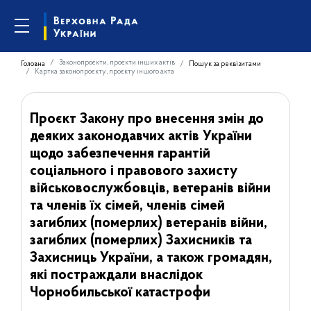
Законопроєкти, проєкти інших актів
Головна
Пошук за реквізитами
Картка законопроєкту, проєкту іншого акта
Проєкт Закону про внесення змін до
деяких законодавчих актів України
щодо забезпечення гарантій
соціального і правового захисту
військовослужбовців, ветеранів війни
та членів їх сімей, членів сімей
загиблих (померлих) ветеранів війни,
загиблих (померлих) Захисників та
Захисниць України, а також громадян,
які постраждали внаслідок
Чорнобильської катастрофи