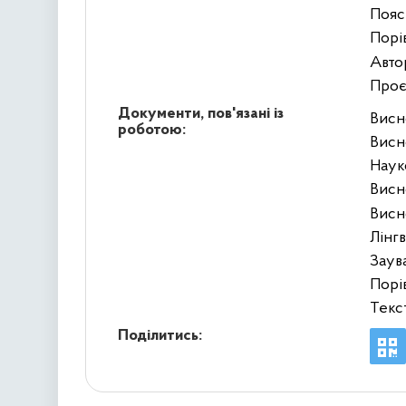
Пояс
Порі
Авто
Проє
Документи, пов'язані із
Висн
роботою:
Висн
Наук
Висн
Висн
Лінг
Заув
Порі
Текс
Поділитись: