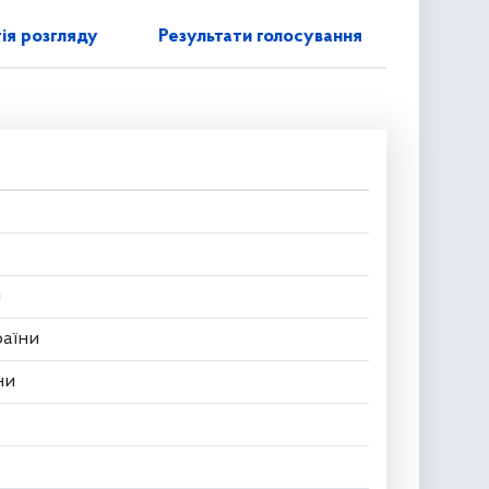
ія розгляду
Результати голосування
и
раїни
ни