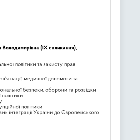
 Володимирівна (IX скликання),
альної політики та захисту прав
ов'я нації, медичної допомоги та
іональної безпеки, оборони та розвідки
ї політики
у
упційної політики
ань інтеграції України до Європейського