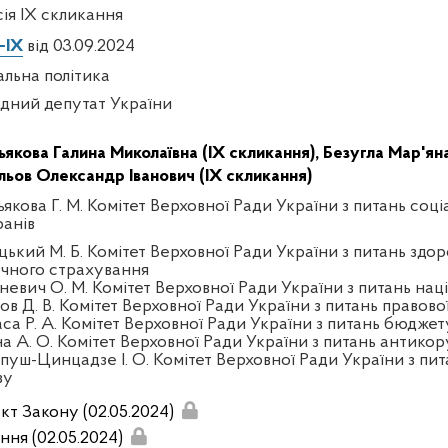
сія IX скликання
-IX
від 03.09.2024
альна політика
дний депутат України
ьякова Галина Миколаївна (IX скликання),
Безугла Мар'яна
льов Олександр Іванович (IX скликання)
якова Г. М. Комітет Верховної Ради України з питань соці
ранів
цький М. Б. Комітет Верховної Ради України з питань здор
чного страхування
тневич О. М. Комітет Верховної Ради України з питань нац
ов Д. В. Комітет Верховної Ради України з питань правово
аса Р. А. Комітет Верховної Ради України з питань бюджет
на А. О. Комітет Верховної Ради України з питань антикор
пуш-Цинцадзе І. О. Комітет Верховної Ради України з пит
зу
кт Закону (02.05.2024)
ння (02.05.2024)