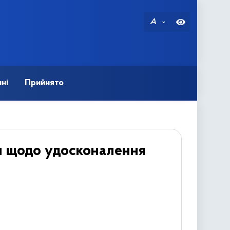
A
ні
Прийнято
ни щодо удосконалення