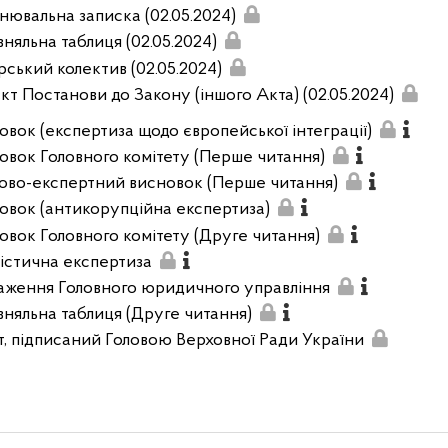
нювальна записка (02.05.2024)
вняльна таблиця (02.05.2024)
рський колектив (02.05.2024)
кт Постанови до Закону (іншого Акта) (02.05.2024)
овок (експертиза щодо європейської інтеграції)
овок Головного комітету (Перше читання)
ово-експертний висновок (Перше читання)
овок (антикорупційна експертиза)
овок Головного комітету (Друге читання)
вістична експертиза
аження Головного юридичного управління
вняльна таблиця (Друге читання)
т, підписаний Головою Верховної Ради України