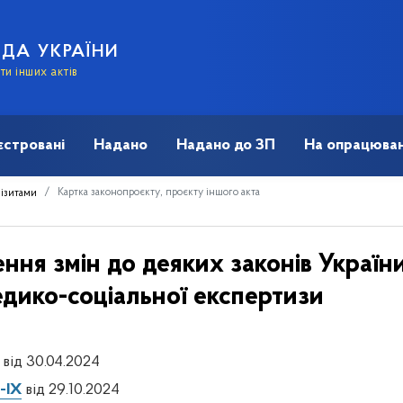
АДА УКРАЇНИ
и інших актів
єстровані
Надано
Надано до ЗП
На опрацюван
Картка законопроєкту, проєкту іншого акта
візитами
ння змін до деяких законів Украї
дико-соціальної експертизи
 від 30.04.2024
-IX
від 29.10.2024