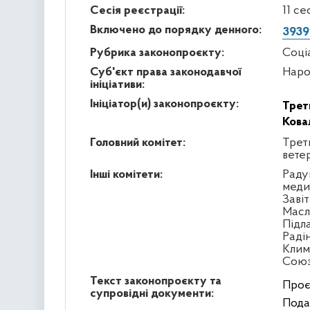
Сесія реєстрації:
11 се
Включено до порядку денного:
3939
Рубрика законопроєкту:
Соці
Суб'єкт права законодавчої
Наро
ініціативи:
Ініціатор(и) законопроєкту:
Трет
Кова
Головний комітет:
Треть
вете
Інші комітети:
Раду
меди
Заві
Масл
Підл
Раді
Клим
Сою
Текст законопроєкту та
Проє
супровідні документи:
Пода