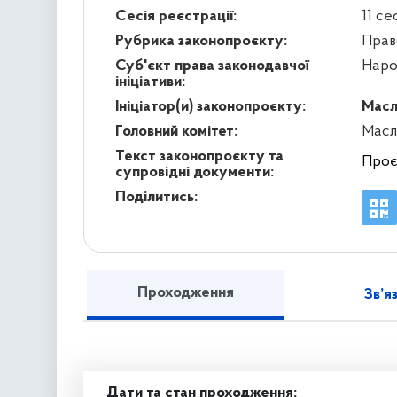
Сесія реєстрації:
11 се
Рубрика законопроєкту:
Прав
Суб'єкт права законодавчої
Наро
ініціативи:
Ініціатор(и) законопроєкту:
Масл
Головний комітет:
Масл
Текст законопроєкту та
Проє
супровідні документи:
Поділитись:
Проходження
Зв’я
Дати та стан проходження: