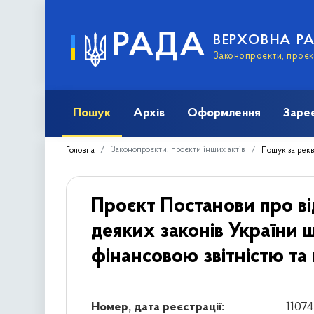
РАДА
ВЕРХОВНА Р
Законопроєкти, проєкт
Пошук
Архів
Оформлення
Заре
Законопроєкти, проєкти інших актів
Головна
Пошук за рек
Проєкт Постанови про ві
деяких законів України 
фінансовою звітністю та
Номер, дата реєстрації:
11074