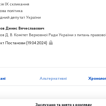
сія IX скликання
ова політика
дний депутат України
ов Денис Вячеславович
ов Д. В. Комітет Верховної Ради України з питань правово
кт Постанови (19.04.2024)
зані
Альтернативні
Хронолог
Заслухано та знято з розгляду