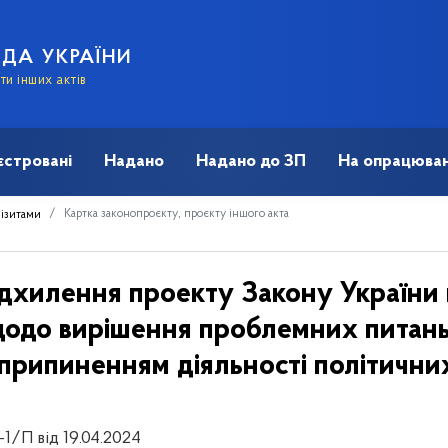
АДА УКРАЇНИ
и інших актів
єстровані
Надано
Надано до ЗП
На опрацюван
Картка законопроєкту, проєкту іншого акта
візитами
дхилення проекту Закону України 
щодо вирішення проблемних питань
 припиненням діяльності політични
-1/П від 19.04.2024