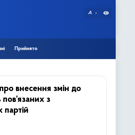
A
ні
Прийнято
про внесення змін до
 пов’язаних з
х партій