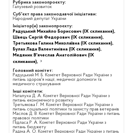
Рубрика законопроєкту:
Галузевий розвиток
Суб'єкт права законодавчої ініціативи:
Народний депутат України
Ініціатор(и) законопроєкту:
Радуцький Михайло Борисович (IX скликання),
Швець Сергій Федорович (IX скликання),
Третьякова Галина Миколаївна (IX скликання),
Булах Лада Валентинівна (IX скликання),
Медяник В'ячеслав Анатолійович (IX
скликання),
Головний комітет:
Радуцький М. Б. Комітет Верховної Ради України з
питань здоров'я нації, медичної допомоги та
медичного страхування
Інші комітети:
Наталуха Д. А. Комітет Верховної Ради України з
питань економічного розвитку
Третьякова Г. М. Комітет Верховної Ради України з
питань соціальної політики та захисту прав ветеранів
Маслов Д. В. Комітет Верховної Ради України з питань
правової політики
Підласа Р. А. Комітет Верховної Ради України з
питань бюджету
Радіна А. О. Комітет Верховної Ради України з питань