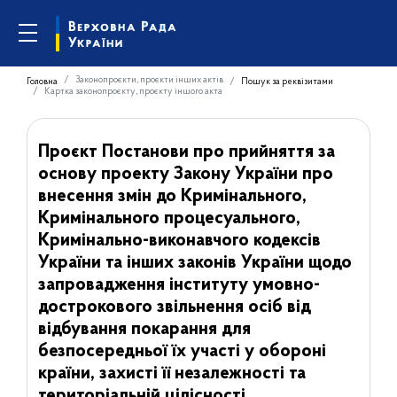
Законопроєкти, проєкти інших актів
Головна
Пошук за реквізитами
Картка законопроєкту, проєкту іншого акта
Проєкт Постанови про прийняття за
основу проекту Закону України про
внесення змін до Кримінального,
Кримінального процесуального,
Кримінально-виконавчого кодексів
України та інших законів України щодо
запровадження інституту умовно-
дострокового звільнення осіб від
відбування покарання для
безпосередньої їх участі у обороні
країни, захисті її незалежності та
територіальній цілісності