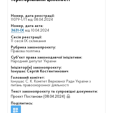
Номер, дата реєстрації:
11079-1/П від 08.04.2024
Номер, дата акта:
3631-IX
від 10.04.2024
Сесія реєстрації:
11 сесія IX скликання
Рубрика законопроєкту:
Правова політика
Суб'єкт права законодавчої ініціативи:
Народний депутат України
Ініціатор(и) законопроєкту:
Іонушас Сергій Костянтинович
Головний комітет:
Іонушас С. К. Комітет Верховної Ради України з
питань правоохоронної діяльності
Текст законопроєкту та супровідні документи:
Проєкт Постанови (08.04.2024)
Поділитись: