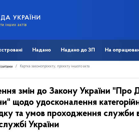
АДА УКРАЇНИ
и інших актів
єстровані
Надано
Надано до ЗП
На опрацюван
Картка законопроєкту, проєкту іншого акта
візитами
ення змін до Закону України "Про
ни" щодо удосконалення категорійн
дку та умов проходження служби 
службі України