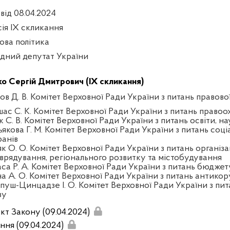
 від 08.04.2024
сія IX скликання
ова політика
дний депутат України
ко Сергій Дмитрович (IX скликання)
ов Д. В. Комітет Верховної Ради України з питань правово
шас С. К. Комітет Верховної Ради України з питань правоо
 С. В. Комітет Верховної Ради України з питань освіти, на
якова Г. М. Комітет Верховної Ради України з питань соці
ранів
к О. О. Комітет Верховної Ради України з питань організа
врядування, регіонального розвитку та містобудування
аса Р. А. Комітет Верховної Ради України з питань бюджет
на А. О. Комітет Верховної Ради України з питань антикор
пуш-Цинцадзе І. О. Комітет Верховної Ради України з пит
зу
кт Закону (09.04.2024)
ння (09.04.2024)