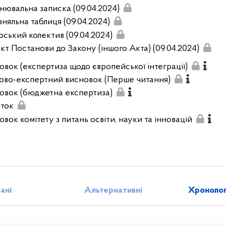
нювальна записка (09.04.2024)
вняльна таблиця (09.04.2024)
рський колектив (09.04.2024)
кт Постанови до Закону (іншого Акта) (09.04.2024)
овок (експертиза щодо європейської інтеграції)
ово-експертний висновок (Перше читання)
овок (бюджетна експертиза)
ток
овок комітету з питань освіти, науки та інновацій
зані
Альтернативні
Хронолог