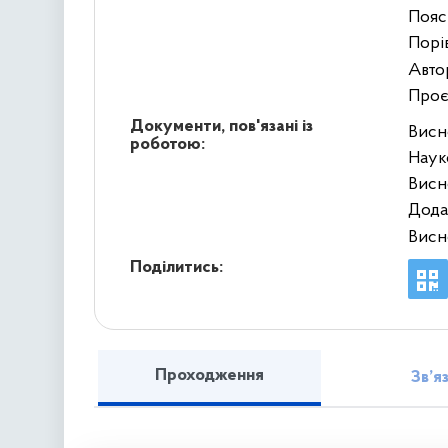
Пояс
Порі
Авто
Проє
Документи, пов'язані із
Висн
роботою:
Наук
Висн
Дода
Висн
Поділитись:
Проходження
Зв’я