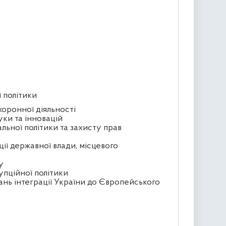
ї політики
хоронної діяльності
уки та інновацій
альної політики та захисту прав
ції державної влади, місцевого
у
упційної політики
ань інтеграції України до Європейського