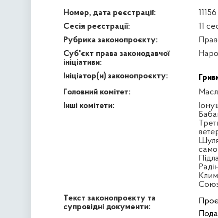
Номер, дата реєстрації:
11156
Сесія реєстрації:
11 се
Рубрика законопроєкту:
Прав
Суб'єкт права законодавчої
Наро
ініціативи:
Ініціатор(и) законопроєкту:
Грив
Головний комітет:
Масл
Інші комітети:
Іону
Бабак
Треть
вете
Шуля
само
Підл
Раді
Клим
Сою
Текст законопроєкту та
Проє
супровідні документи:
Пода