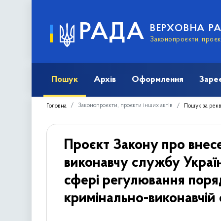
РАДА
ВЕРХОВНА Р
Законопроєкти, проєкт
Пошук
Архів
Оформлення
Заре
Законопроєкти, проєкти інших актів
Головна
Пошук за рек
Проєкт Закону про внес
виконавчу службу Украї
сфері регулювання поря
кримінально-виконавчій 