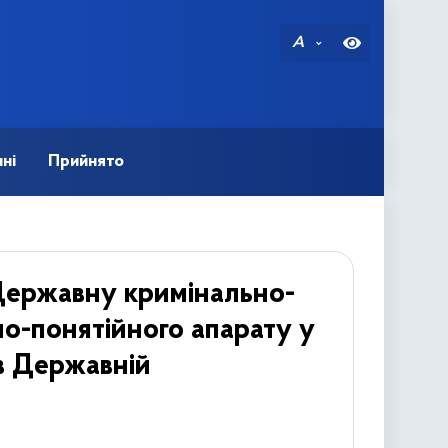
A
ні
Прийнято
 Державну кримінально-
о-понятійного апарату у
в Державній