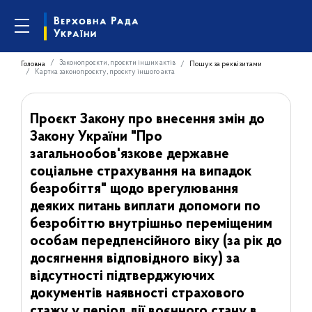
Законопроєкти, проєкти інших актів
Головна
Пошук за реквізитами
Картка законопроєкту, проєкту іншого акта
Проєкт Закону про внесення змін до
Закону України "Про
загальнообов'язкове державне
соціальне страхування на випадок
безробіття" щодо врегулювання
деяких питань виплати допомоги по
безробіттю внутрішньо переміщеним
особам передпенсійного віку (за рік до
досягнення відповідного віку) за
відсутності підтверджуючих
документів наявності страхового
стажу у період дії воєнного стану в