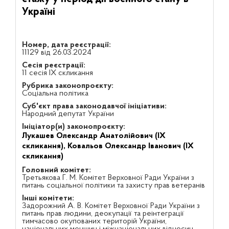
Україні
Номер, дата реєстрації:
11129 від 26.03.2024
Сесія реєстрації:
11 сесія IX скликання
Рубрика законопроєкту:
Соціальна політика
Суб'єкт права законодавчої ініціативи:
Народний депутат України
Ініціатор(и) законопроєкту:
Лукашев Олександр Анатолійович (IX
скликання),
Ковальов Олександр Іванович (IX
скликання)
Головний комітет:
Третьякова Г. М. Комітет Верховної Ради України з
питань соціальної політики та захисту прав ветеранів
Інші комітети:
Задорожний А. В. Комітет Верховної Ради України з
питань прав людини, деокупації та реінтеграції
тимчасово окупованих територій України,