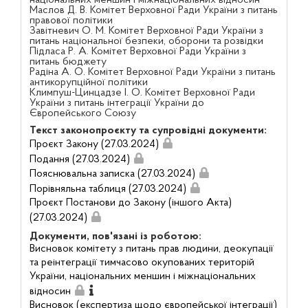
національних меншин і міжнаціональних відносин
Маслов Д. В. Комітет Верховної Ради України з питань
правової політики
Завітневич О. М. Комітет Верховної Ради України з
питань національної безпеки, оборони та розвідки
Підласа Р. А. Комітет Верховної Ради України з
питань бюджету
Радіна А. О. Комітет Верховної Ради України з питань
антикорупційної політики
Климпуш-Цинцадзе І. О. Комітет Верховної Ради
України з питань інтеграції України до
Європейського Союзу
Текст законопроєкту та супровідні документи:
Проєкт Закону (27.03.2024)
Подання (27.03.2024)
Пояснювальна записка (27.03.2024)
Порівняльна таблиця (27.03.2024)
Проєкт Постанови до Закону (іншого Акта)
(27.03.2024)
Документи, пов'язані із роботою:
Висновок комітету з питань прав людини, деокупації
та реінтеграції тимчасово окупованих територій
України, національних меншин і міжнаціональних
відносин
Висновок (експертиза щодо європейської інтеграції)