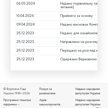
06.05.2024
Надано порівняльну таблицю
читання)
10.04.2024
Прийнято за основу
09.04.2024
Надано висновок Комітету п
25.12.2023
Надано для ознайомлення
25.12.2023
Направлено на розгляд Комі
25.12.2023
Передано на розгляд керівн
25.12.2023
Одержано Верховною Радою
© Верховна Рада
Пошук за
Надано народним
України 1994—2026
реквізитами
депутатам України
Програмно-технічна
Архів
Надано народним
підтримка
—
законопроєктів,
депутатам України