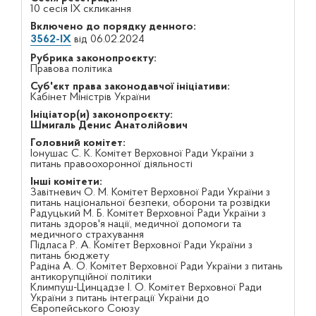
10 сесія IX скликання
Включено до порядку денного:
3562-IX
від 06.02.2024
Рубрика законопроєкту:
Правова політика
Суб'єкт права законодавчої ініціативи:
Кабінет Міністрів України
Ініціатор(и) законопроєкту:
Шмигаль Денис Анатолійович
Головний комітет:
Іонушас С. К. Комітет Верховної Ради України з
питань правоохоронної діяльності
Інші комітети:
Завітневич О. М. Комітет Верховної Ради України з
питань національної безпеки, оборони та розвідки
Радуцький М. Б. Комітет Верховної Ради України з
питань здоров'я нації, медичної допомоги та
медичного страхування
Підласа Р. А. Комітет Верховної Ради України з
питань бюджету
Радіна А. О. Комітет Верховної Ради України з питань
антикорупційної політики
Климпуш-Цинцадзе І. О. Комітет Верховної Ради
України з питань інтеграції України до
Європейського Союзу