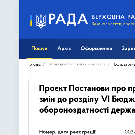
РАДА
ВЕРХОВНА Р
Законопроєкти, проєкт
Пошук
Архів
Оформлення
Заре
Законопроєкти, проєкти інших актів
Головна
Пошук за рек
Проєкт Постанови про п
змін до розділу VI Бюдж
обороноздатності держа
Номер, дата реєстрації:
1003