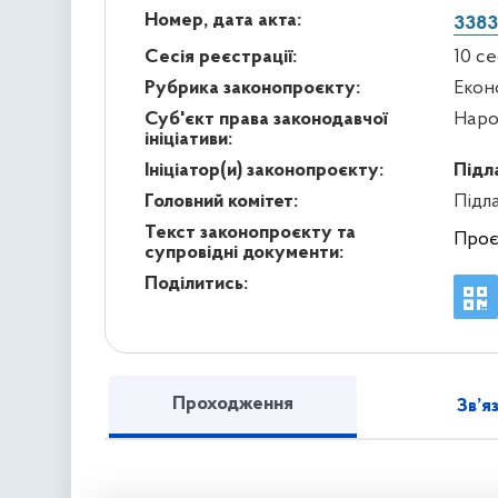
Номер, дата акта:
3383
Сесія реєстрації:
10 с
Рубрика законопроєкту:
Екон
Суб'єкт права законодавчої
Наро
ініціативи:
Ініціатор(и) законопроєкту:
Підл
Головний комітет:
Підл
Текст законопроєкту та
Проє
супровідні документи:
Поділитись:
Проходження
Зв’я