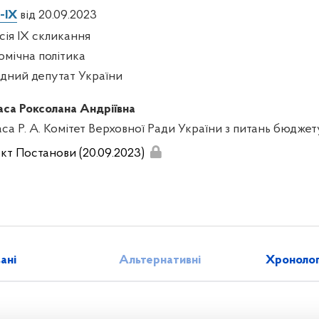
-IX
від 20.09.2023
есія IX скликання
омічна політика
дний депутат України
аса Роксолана Андріївна
аса Р. А. Комітет Верховної Ради України з питань бюджет
кт Постанови (20.09.2023)
зані
Альтернативні
Хронолог