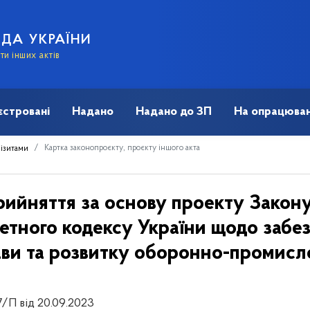
АДА УКРАЇНИ
и інших актів
єстровані
Надано
Надано до ЗП
На опрацюван
Картка законопроєкту, проєкту іншого акта
візитами
рийняття за основу проекту Закону
етного кодексу України щодо забе
ви та розвитку оборонно-промисл
7/П від 20.09.2023