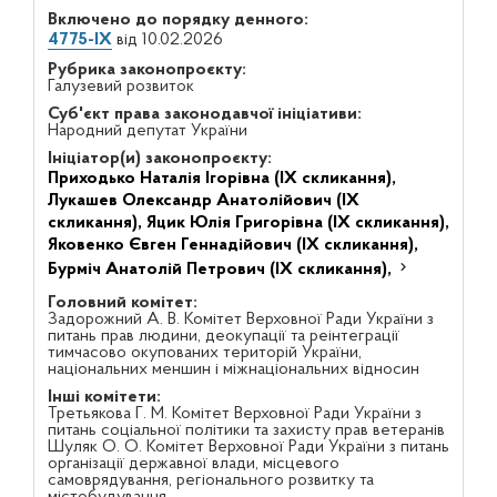
Включено до порядку денного:
4775-IX
від 10.02.2026
Рубрика законопроєкту:
Галузевий розвиток
Суб'єкт права законодавчої ініціативи:
Народний депутат України
Ініціатор(и) законопроєкту:
Приходько Наталія Ігорівна (IX скликання),
Лукашев Олександр Анатолійович (IX
скликання),
Яцик Юлія Григорівна (IX скликання),
Яковенко Євген Геннадійович (IX скликання),
Бурміч Анатолій Петрович (IX скликання),
Головний комітет:
Задорожний А. В. Комітет Верховної Ради України з
питань прав людини, деокупації та реінтеграції
тимчасово окупованих територій України,
національних меншин і міжнаціональних відносин
Інші комітети:
Третьякова Г. М. Комітет Верховної Ради України з
питань соціальної політики та захисту прав ветеранів
Шуляк О. О. Комітет Верховної Ради України з питань
організації державної влади, місцевого
самоврядування, регіонального розвитку та
містобудування