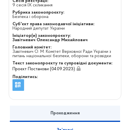
Сесія реєстрації:
9 сесія IX скликання
Рубрика законопроєкту:
Безпека і оборона
Суб'єкт права законодавчої ініціативи:
Народний депутат України
Ініціатор(и) законопроєкту:
Завітневич Олександр Михайлович
Головний комітет:
Завітневич О. М. Комітет Верховної Ради України з
питань національної безпеки, оборони та розвідки
Текст законопроєкту та супровідні документи:
Проєкт Постанови (04.09.2023)
Поділитись:
Проходження
Зв’язані