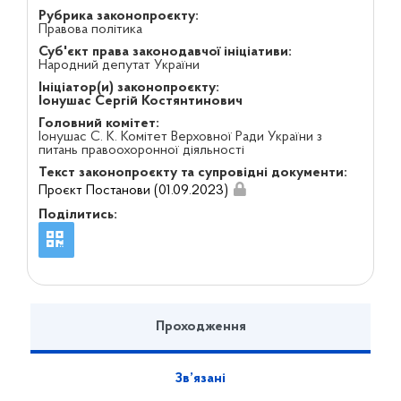
Рубрика законопроєкту:
Правова політика
Суб'єкт права законодавчої ініціативи:
Народний депутат України
Ініціатор(и) законопроєкту:
Іонушас Сергій Костянтинович
Головний комітет:
Іонушас С. К. Комітет Верховної Ради України з
питань правоохоронної діяльності
Текст законопроєкту та супровідні документи:
Проєкт Постанови (01.09.2023)
Поділитись:
Проходження
Зв’язані