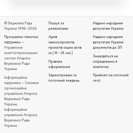
© Верховна Рада
Пошук за
Надано народним
України 1994—2026
реквізитами
депутатам України
Програмно-технічна
Архів
Надано народним
підтримка
—
законопроєктів,
депутатам України
Управління
проєктів інших актів
документів до ЗП
комп'ютеризованих
за ( III – IX скл.)
Знаходяться на
систем Апарату
Правила
опрацюванні в
Верховної Ради
оформлення
комітетах
України
Зареєстровані за
Прийняті на поточній
Iнформаційна
поточний тиждень
сесії
підтримка — Головне
організаційне
управління Апарату
Верховної Ради
України,
Інформаційне
управління Апарату
Верховної Ради
України