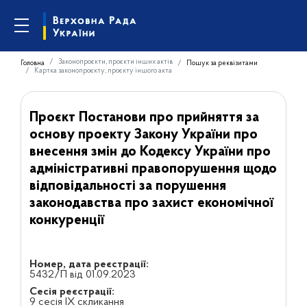
Законопроєкти, проєкти інших актів
Головна
Пошук за реквізитами
Картка законопроєкту, проєкту іншого акта
Проєкт Постанови про прийняття за
основу проекту Закону України про
внесення змін до Кодексу України про
адміністративні правопорушення щодо
відповідальності за порушення
законодавства про захист економічної
конкуренції
Номер, дата реєстрації:
5432/П від 01.09.2023
Сесія реєстрації:
9 сесія IX скликання