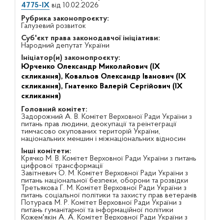
4775-IX
від 10.02.2026
Рубрика законопроєкту:
Галузевий розвиток
Суб'єкт права законодавчої ініціативи:
Народний депутат України
Ініціатор(и) законопроєкту:
Юрченко Олександр Миколайович (IX
скликання),
Ковальов Олександр Іванович (IX
скликання),
Гнатенко Валерій Сергійович (IX
скликання)
Головний комітет:
Задорожний А. В. Комітет Верховної Ради України з
питань прав людини, деокупації та реінтеграції
тимчасово окупованих територій України,
національних меншин і міжнаціональних відносин
Інші комітети:
Крячко М. В. Комітет Верховної Ради України з питань
цифрової трансформації
Завітневич О. М. Комітет Верховної Ради України з
питань національної безпеки, оборони та розвідки
Третьякова Г. М. Комітет Верховної Ради України з
питань соціальної політики та захисту прав ветеранів
Потураєв М. Р. Комітет Верховної Ради України з
питань гуманітарної та інформаційної політики
Кожем'якін А. А. Комітет Верховної Ради України з