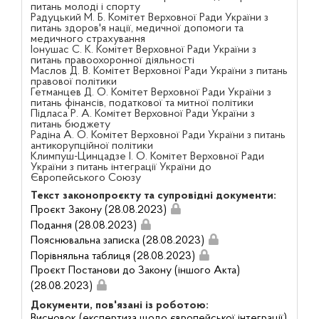
питань молоді і спорту
Радуцький М. Б. Комітет Верховної Ради України з
питань здоров'я нації, медичної допомоги та
медичного страхування
Іонушас С. К. Комітет Верховної Ради України з
питань правоохоронної діяльності
Маслов Д. В. Комітет Верховної Ради України з питань
правової політики
Гетманцев Д. О. Комітет Верховної Ради України з
питань фінансів, податкової та митної політики
Підласа Р. А. Комітет Верховної Ради України з
питань бюджету
Радіна А. О. Комітет Верховної Ради України з питань
антикорупційної політики
Климпуш-Цинцадзе І. О. Комітет Верховної Ради
України з питань інтеграції України до
Європейського Союзу
Текст законопроєкту та супровідні документи:
Проєкт Закону (28.08.2023)
Подання (28.08.2023)
Пояснювальна записка (28.08.2023)
Порівняльна таблиця (28.08.2023)
Проєкт Постанови до Закону (іншого Акта)
(28.08.2023)
Документи, пов'язані із роботою:
Висновок (експертиза щодо європейської інтеграції)